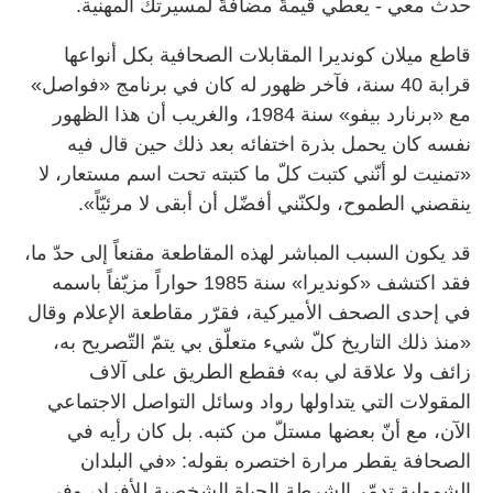
حدث معي - يعطي قيمةً مضافةً لمسيرتك المهنية.
قاطع ميلان كونديرا المقابلات الصحافية بكل أنواعها
قرابة 40 سنة، فآخر ظهور له كان في برنامج «فواصل»
مع «برنارد بيفو» سنة 1984، والغريب أن هذا الظهور
نفسه كان يحمل بذرة اختفائه بعد ذلك حين قال فيه
«تمنيت لو أنّني كتبت كلّ ما كتبته تحت اسم مستعار، لا
ينقصني الطموح، ولكنّني أفضّل أن أبقى لا مرئيّاً».
قد يكون السبب المباشر لهذه المقاطعة مقنعاً إلى حدّ ما،
فقد اكتشف «كونديرا» سنة 1985 حواراً مزيّفاً باسمه
في إحدى الصحف الأميركية، فقرّر مقاطعة الإعلام وقال
«منذ ذلك التاريخ كلّ شيء متعلّق بي يتمّ التّصريح به،
زائف ولا علاقة لي به» فقطع الطريق على آلاف
المقولات التي يتداولها رواد وسائل التواصل الاجتماعي
الآن، مع أنّ بعضها مستلّ من كتبه. بل كان رأيه في
الصحافة يقطر مرارة اختصره بقوله: «في البلدان
الشمولية تدمّر الشرطة الحياة الشخصية للأفراد، وفي