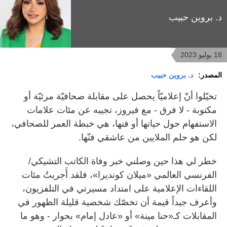
د. بروين حبيب
18 يوليو 2023
المصدر:
د. بروين حبيب
تخيّلوا أنّ إعلاميّاً يحصل على مقابلة صحافيّة مرئيّة أو
مكتوبة - لا فرق - مع فيروز، تجيبه عن مئات علامات
الاستفهام حول حياتها أو فنها، هي خبطة العمر للصحافي،
لكن هو حلم الملايين من عاشقي فنّها.
خطر لي هذا حين وصلني خبر وفاة الكاتب التشيكي/
الفرنسي العالمي «ميلان كونديرا»، فلقد أَجريتُ مئات
اللقاءات الإعلامية على امتداد مسيرتي في التلفزيون،
وأعرف جيداً قيمة أن تخصّك شخصية قليلة الظهور في
المقابلات كـ«حنا مينة» أو «عادل إمام» بحوار - وهو ما