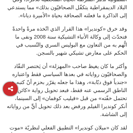
البلاد الديمقراطية يتكفّل الصحافيّون بذلك» مما يستدعي
إلى الذاكرة ما فعلته الصحافة بحياة «الأميرة ديانا».
وقد خرق «كونديرا» هذا القرار الذي اتّخذه مرةً واحدةً
فتحدّث إلى وكالة الأنباء التشيكية سنة 2008 ونفى ما
اتُّهم به من التعاون مع البوليس السري والتّسبب في
الحكم على معارض تشيكي شهير بالسجن.
وأكثر ما كان يغيظ صاحب «المهزلة» أن يَختصر النقّاد
والصحافيّون رواياته في بعدها السياسي فقط واعتباره
«جندياً فوق دبّابة»، وهذا ما جعله يقرّر بحزم أنّ كتبه هي
الناطق الرسمي عنه فقط، فبعد تحويل رواية «كائن لا
تحتمل خفّته» من قبل «فيليب كوفمان» إلى السينما،
أنكر كونديرا الفيلم ورفض بعد ذلك تحويل أيٍّ من رواياته
إلى الشاشة.
لقد كان «ميلان كونديرا» التطبيق الفعلي لنظريّة «موت