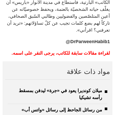
الكاتب» البارتية، فاستطاع في مدينة الأنوار «باريس» أن
يغلّف حياته الشخصيّة بالعتمة، ويحفظ خصوصيّاته عن
أعين المتلصّصين والفضوليين وطالبي السّبق الصحافي،
تاركاً لهم بضع كلمات تجيب عن كلّ تساؤلاتهم: «تريد أن
تعرفني؟ اقرأني».
@
DrParweenHabib1
لقراءة مقالات سابقة للكاتب، يرجى النقر على اسمه.
مواد ذات علاقة
ميلان كونديرا يعود في «جرة» ليدفن بمسقط
رأسه تشيكيا
من رسائل الجاحظ إلى رسائل «واتس أب»