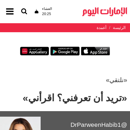
العشاء
20:25
الرئيسة
أعمدة
«نلتقي»
«تريد أن تعرفني؟ اقرأني»
@DrParweenHabib1