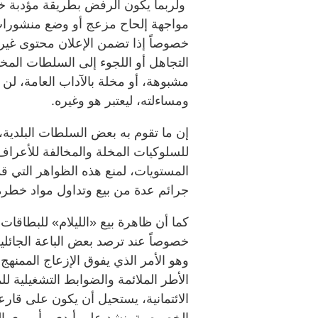
‏ ولربما يكون الرفض بطريقة مؤدبة خيار
مواجهة إلحاح مزعج أو وضع منشورات 
خصوصاً إذا تضمن الإعلان محتوى غير ملا
التجاهل أو اللجوء إلى السلطات المخ
مشبوهة، أو مخلة بالآداب العامة، لن يت
ومساءلته، ليعتبر هو وغيره.
إن ما تقوم به بعض السلطات البلدية،
للسلوكيات المخلة والمخالفة للأعرا
المستويات، لمنع هذه الظواهر التي قد 
جرائم عدة من بيع وتداول مواد خطرة
‏كما أن ظاهرة بيع «الليلام» للبطاقات
خصوصاً عند ترصد بعض الباعة الجائل
وهو الأمر الذي يفوق الإزعاج الممن
الأطر الملائمة والضوابط التشغيلية لل
الائتمانية، يستحيل أن يكون على قار
الخصوصية. ‏نشد على أيدي مأموري 