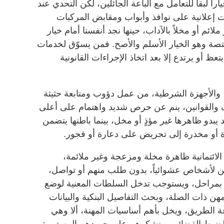
اً لبقاً للتعامل مع الباعة الجائلين، لكن التحدي عند
إعلانية على نوافذ وأبواب ومقابض المركبات
ئم أو مخلاً بالآداب، حينها نجد أنفسنا أمام خيار
تصة وهو الخيار الأسلم والأصح. فمن يسوّق لخدمات
عظ أو يرتدع إلا بعد اتخاذ الإجراءات القانونية
 والأجهزة الشرطية، من عمل دؤوب ومتابعة حثيثة
ف والقوانين، ينم عن حرص شديد واهتمام على أعلى
يبدو ظاهرها غير مؤذٍ أو مخل، بينما باطنها يتضمن
 أو مخدرة إلى تحريض على دعارة أو فجور.
 الائتمانية ظاهرة مخلة ومزعجة وغير ملائمة،
ين لأشخاص عشوائياً، بدون طلب منهم أو تواصل،
هج بمراحل، ويستوجب تدخل السلطات المعنية لوضع
مهن ذات الصلة، وبحث التفاصيل البنكية والبيانات
عة الطريق، ويخل بأهم أساسيات المهنة، ألا وهي
الضبط القضائي، ونشكرهم على جهودهم المستمرة،