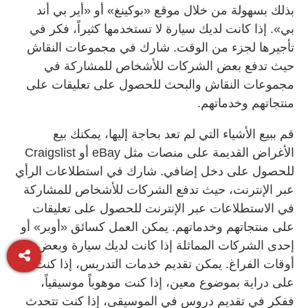
بذلك بسهولة من خلال موقع «بوكينغ» أو «أير بي أند
بي». إذا كانت لديك سيارة لا تستخدمها كثيراً، فكر في
تأجيرها لجزء من الوقت. شارك في مجموعات النقاش
حيث تدفع بعض الشركات للأشخاص للمشاركة في
مجموعات النقاش والبحث للحصول على تعليقات على
منتجاتهم وخدماتهم.
قم ببيع الأشياء التي لم تعد بحاجة إليها، يمكنك بيع
الأغراض القديمة على منصات مثل eBay أو Craigslist
للحصول على دخل إضافي. شارك في استطلاعات الرأي
عبر الإنترنت، حيث تدفع الشركات للأشخاص للمشاركة
في الاستطلاعات عبر الإنترنت للحصول على تعليقات
على منتجاتهم وخدماتهم. يمكن العمل كسائق «أوبر» أو
إحدى الشركات المماثلة إذا كانت لديك سيارة وبعض
أوقات الفراغ. يمكن تقديم خدمات التدريس، إذا كنت
على دراية بموضوع معين، إذا كنت موهوباً موسيقياً،
ففكر في تقديم دروس في الموسيقى، إذا كنت تتحدث