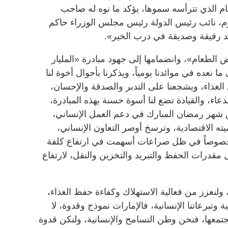
م الذي تترأسه سموها، يؤكد ما نوه له صاحب
م، نائب رئيس الدولة رئيس مجلس الوزراء حاكم
ند رفيقة وصديقة في درب الخير».
الطعام»، وانضمامها إلى جهود مبادرة «المليار
نعده في موائدنا يومياً، ويذكرنا بأحوال أخوة لنا
لغذاء، ويشجعنا على التدبر والصدقة والإحسان،
لدعاء، والقيادة تضع لنا أسوة حسنة بهذه المبادرة،
ن شهر رمضان المبارك في دعم العمل الإنساني،
يته الاقتصادية، وترسخ أوصر التعاون الإنساني،
 خصوصاً في ظل صراعات أسهمت في ارتفاع كلفة
 مقدرات الحفظ والتبريد والتخزين والنقل، لارتفاع
 ولنعزز من فعالية الاستهلاك وكفاءة حفظ الغذاء،
ة وتبرعاتنا الإنسانية، فالإمارات نموذج وقدوة، لا
تمعها، فنحن وطن التسامح والإنسانية، ولنكن قدوة