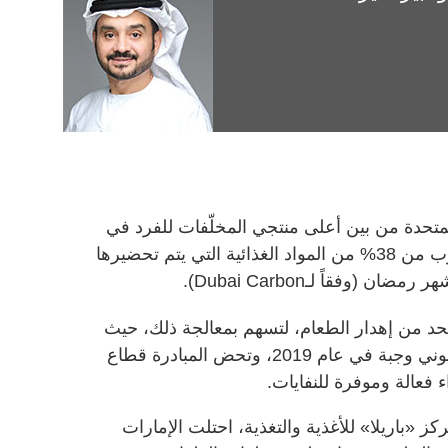
لمتحدة من بين أعلى منتجي المخلّفات للفرد في
العالم. ويقدر ما يُهدر من غذاء بما يقرب من 38% من المواد الغذائية التي يتم تحضيرها
لحد من إهدار الطعام، لتسهم بمعالجة ذلك، حيث
تمت استعادة وتدوير ما يقرب من مليوني وجبة في عام 2019، وتحض المبادرة قطاع
 فعالة وموفرة للنفايات.
ركز «باريلا» للأغذية والتغذية، احتلت الإمارات