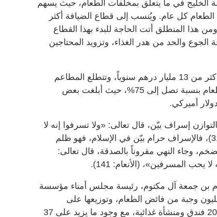
25 دولة في منطقة الخليج في ما يتعلق بمخلفات الطعام، حيث يسهم
ن مخلفات الطعام كل عام. ويُنسب إلى قطاع الضيافة أكثر
 ومن هذا المنطلق أتت الحاجة للبدء بهذا القطاع
لجوع والحد من هدر الغذاء، وتزويد المحتاجين
وتقدر قيمة مخلفات الطعام بالدولة بأكثر من 13 مليار درهم سنوياً، وتتطلع المطاعم
والفنادق للمساهمة بالحد من هدر الطعام بنسبة تصل إلى 75%، حيث أبلغت بعض
التوازن إسراف بيّن، قال تعالى: «ولا تسرفوا إنه لا
يحب المسرفين»، سورة (الأعراف: 31)، فالإسراف حرام بيّن في الإسلام، فهو ظلم
ضخم، وجاء النهي مقروناً بالصدقة، قال تعالى:
 يحب المسرفين»، (الأنعام: 141).
م بن جمعة آل مكتوم، رئيسة مجلس أمناء مؤسسة
ليون وجبة من فائض الطعام، وتوزيعها على
المحتاجين في رمضان، بالتعاون مع 200 فندق ومنشأة غذائية، مع وجود ما يزيد على 37