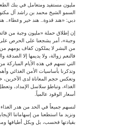
مليون مستفيد ومتعامل في بنك الطعا
السمو الشيخ محمد بن راشد آل مكتو
دبي: «هند قدوة.. هند خير وعطاء.. ه
إن إطلاق حملة «مليون وجبة من فائض 
وجبة»، أمر يشجعنا على الحرص على ما 
من البشر لا يملكون كفاف يومهم من ا
فالنعم زوالة، ولا يديمها إلا الصدقة وا
التي تسهم في هذه الأيام المباركة م
وتذكرنا بأساسيات الأمن الغذائي وأهم
وتعكس حجم المعاناة لدى الآخرين،
الغذاء، وتباطؤ سلاسل الإمداد، وتعطل
أسعار الوقود عالمياً.
لنسهم جميعاً في الحد من هدر الغذاء،
ونزيد ما استطعنا من إسهاماتنا الإيجابي
بقيادتها فحسب، بل وبكل أطيافها ومج