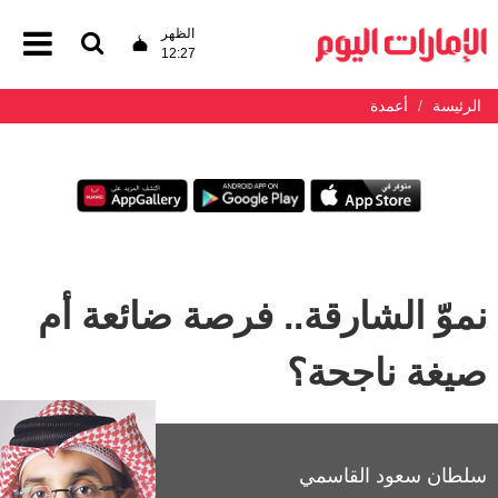
الظهر
12:27
الرئيسة
أعمدة
نموّ الشارقة.. فرصة ضائعة أم
صيغة ناجحة؟
سلطان سعود القاسمي