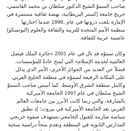
صاحب السموّ الشيخ الدكتور سلطان بن محمد القاسمي،
خريج جامعة إكستر البريطانية، نهضة ثقافية مستمرة في
الإمارة بلغت ذروتها في عام ،1998 عندما اختارتها
منظمة الأمم المتحدة للتربية والثقافة والعلوم (اليونسكو)
عاصمة عربية للثقافة.
وكان سموّه قد نال في عام 2001 «جائزة الملك فيصل
العالمية لخدمة الإسلام» التي تُمنح عادةً للمؤسسات،
فضلاً عن العديد من الجوائز الأخرى، الأمر الذي يدلل
على المكانة الرفيعة لسموّه في منطقة الخليج العربي
وكامل منطقة الشرق الأوسط. كما أسس صاحب السموّ
الشيخ سلطان في عام 1997 الجامعة الأميركية
بالشارقة، والتي ربما كانت الأبرز بين جامعات العالم
العربي بعد الجامعة الأميركية في بيروت؛ إذ تطبق
سياسة صارمة للقبول الجامعي تستهدف صفوة خريجي
المدارس الثانوية في المنطقة وتقدم منحاً دراسية سخية