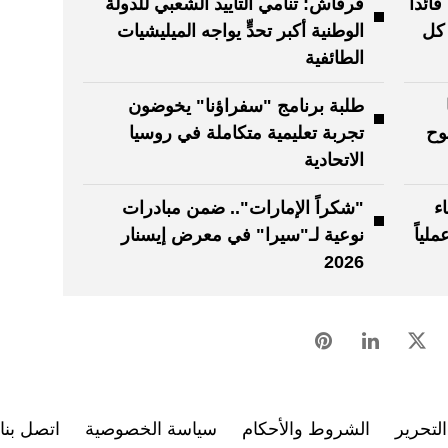
ائداً
قرقاش: تنامي التأييد الشعبي للدولة
 كل
الوطنية أكبر تحدٍّ يواجه الميليشيات
الطائفية
طلبة برنامج "سفراؤنا" يخوضون
وح
تجربة تعليمية متكاملة في روسيا
الاتحادية
ء
"شكراً الإمارات".. ضمن مبادرات
لياً
نوعية لـ"سيرا" في معرض إيسنار
2026
لتحرير
الشروط والأحكام
سياسة الخصوصية
اتصل بنا