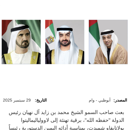
المصدر:
أبوظبي - وام
التاريخ:
29 سبتمبر 2025
بعث صاحب السمو الشيخ محمد بن زايد آل نهيان رئيس
الدولة "حفظه الله"، برقية تهنئة إلى لاوولياليماليتوا
بولاتايفاو شميدت، بمناسبة أدائه اليمين الدستورية رئيساً