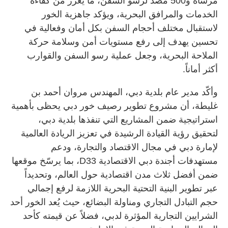
مرساة و500 مصدّ لرسو السفن، ما يعزز من كفاءة
الخدمات والمرافق البحرية، ويؤكد جاهزية الخور
لاستقبال مختلف أحجام السفن بكل أمان وفعالية في
تحسين يهدف إلى رفع مستويات أمن وسلامة حركة
الملاحة البحرية، وجعل عملية رسو السفن والقوارب
أكثر أماناً.
وأكّد مدير عام بلدية دبي، المهندس مروان أحمد بن
غليطة، أن مشروع تطوير رصيف خور دبي يحظى بأهمية
استراتيجية ضمن المشاريع التي تنفذها بلدية دبي،
لتحقيق رؤية القيادة الرشيدة في تعزيز الريادة العالمية
لإمارة دبي في مجال الاقتصاد والتجارة، ودعم
مستهدفات أجندة دبي الاقتصادية D33، بما يرسّخ موقعها
ضمن أفضل ثلاث مدن اقتصادية حول العالم، وتحديداً
عبر تطوير البنية التحتية البحرية اللازمة لرفع إجمالي
حجم التبادل التجاري ومناولة البضائع، حيث يُعد الخور أحد
الشرايين التجارية المؤثرة لدبي، فضلاً عن قيمته كأحد