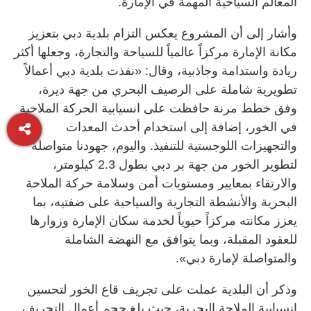
المعالم السياحية المهمة في الإمارة.
وأشار إلى أن المشروع يعكس التزام بلدية دبي بتعزيز
مكانة الإمارة مركزاً عالمياً للسياحة والتجارة، وجعلها أكثر
ريادة واستدامة وجاذبية، وقال: «نفذت بلدية دبي أعمالاً
تطويرية شاملة على الرصيف البحري من جهة ديرة،
وفق خطط مرنة حافظت على انسيابية الحركة الملاحية
في الخور، إضافة إلى استخدام أحدث المعدات
والتجهيزات اللوجستية للتنفيذ. واليوم، جهودنا متواصلة
لتطوير الخور من جهة بر دبي بطول 2.3 كيلومتر،
والارتقاء بمعايير ومستويات أمن وسلامة حركة الملاحة
البحرية والأنشطة التجارية والسياحية على ضفتيه، بما
يعزز مكانته مركزاً حيوياً لخدمة سكان الإمارة وزوارها
للعقود المقبلة، وبما يتوافق مع النهضة الشاملة
والمتواصلة لإمارة دبي».
وذكر أن البلدية عملت على تجريف قاع الخور لتحسين
انسيابية الملاحة البحرية، حيث بلغ حجم أعمال التجريف