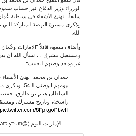
وذكرى مسيرة النهضة المباركة التي ي
الله.
وأضاف سموه قائلاً "الإمارات وعُمان
ومستقبل مشرق … نسأل الله أن يديم أ
عز ومجد وطنهم الحبيب".
حمدان بن محمد: نهنئ الأشقاء في
بيومهم الوطني ا
السلطان هيثم بن طارق، حفظه ال
راسخة، وتاريخ مشترك، ومستقب
pic.twitter.com/8FpkgoPbwH
— الإمارات اليوم (@emaratalyoum)