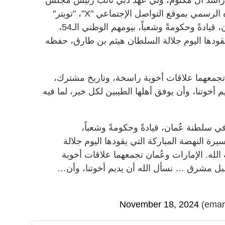
الوزراء وزير الدفاع عبر حساب سموه الرسمي بموقع التواصل الإجتماعي "X"، "تويتر"
سابقاً، نهنئ الأشقاء في سلطنة عُمان، قيادةً وحكومةً وشعباً، بيومهم الوطني الـ54،
قودها اليوم جلالة السلطان هيثم بن طارق، حفظه
 تجمعهما علاقات أخوية راسخة، وتاريخ مشترك،
خوتنا، وأن يوفق أهلها الطيبين لكل خير، لما فيه
 سلطنة عُمان، قيادةً وحكومةً وشعباً،
لـ54، وذكرى مسيرة النهضة المباركة التي يقودها اليوم جلالة
له. الإمارات وعُمان تجمعهما علاقات أخوية
ل مشرق … نسأل الله أن يديم أخوتنا، وأن…
November 18, 2024