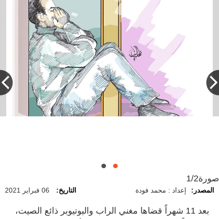
المحامي محمد النجار: «انتفاء أركان الزراعة
والحيازة بحق المتهم، لعدم علمه بماهية البذور».
صورة
1/2
المصدر:
إعداد : محمد فودة
التاريخ:
06 فبراير 2021
بعد 11 شهراً قضاها مغني الراب واليوتيوبر ذائع الصيت،