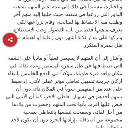
والحيازة، مستنداً في ذلك إلى عدم علم المتهم بماهية
البذور التي زرعها في شقته، حيث جلبها إليه متهم آخر،
وطلب منه الاحتفاظ بها لصالحه، وقام بزراعتها لكي
يعرف ماهيتها فقط من باب الفضول وحب الاستطلاع،
وتركها على مدار ثلاثة أشهر دون رعاية أو اهتمام في
ظل سفره المتكرر.
وأشار إلى أن المتهم لا يسيطر فعلياً أو مادياً على الشقة
التي ضبط فيها في ظل سفره المستمر وعدم بقائه في
مكان واحد فترة طويلة، مؤكداً في الدفع الخامس بانتفاء
أركان جريمة تسهيل تعاطي مؤثر عقلي لأنثى، إذ ضبط
على عدد من المتهمين سوياً في المكان ذاته دون أن
يسهم أحدهم في تسهيل تعاطي الآخر، كما أن الأنثى التي
قبض عليها أقرت بأنها تحب المتهم وحضرت من بلادها
من أجل لقائه، وسمحت لنفسها بالتعاطي بصحبة
مجموعة من أصدقائه بإرادتها الحرة دون أن يكون لأحد
سلطان عليها.