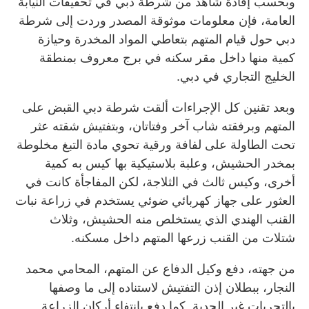
وبحسب إفادة شاهد من شرطة دبي في تحقيقات النيابة
العامة، فإن معلومات موثوقة المصدر وردت إلى شرطة
دبي حول قيام المتهم بتعاطي المواد المخدرة وحيازة
كمية منها داخل مقر سكنه في برج معروف بمنطقة
الخليج التجاري في دبي.
وبعد تقنين كل الإجراءات ألقت شرطة دبي القبض على
المتهم وبرفقته شاب آخر وفتاتان، وبتفتيش شقته عثر
تحت الطاولة على لفافة ورقية تحوي مادة التبغ مخلوطة
بمخدر الحشيش، وعلبة بلاستيكية بها كيس به كمية
أخرى، وكيس ثالث في الثلاجة، لكن المفاجأة كانت في
العثور على جهاز كهربائي ضوئي يستخدم في زراعة نبات
القنب الهندي الذي يستخلص منه الحشيش، وثلاث
شتلات من القنب زرعها المتهم داخل مسكنه.
من جهته، دفع وكيل الدفاع عن المتهم، المحامي محمد
النجار، ببطلان إذن التفتيش لاستناده إلى ما وصفها
بالتحريات غير الجدية. كما دفع بانتفاء أركان الزراعة