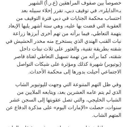
خصوصاً بين صفوف المراهقين (ع.ر.أ) الشهير
بـ«الدايلر»، في توقيف دبي، تقرر إخلاء سبيله بعد
احتساب محكمة الجنايات في دبي فترة التوقيف من
العقوبة التي قضت بها عليه، وهي ستة أشهر يليها الإبعاد
بتهمة التعاطي، فيما برأته من تهم أخرى أبرزها زراعة
نبات القنب الهندي الذي يستخرج منه مخدر الحشيش في
شقته بطريقة تقنية، والعثور على ثلاث نبتات داخل
شقته، كما برأته من تهمة تسهيل التعاطي لفتاة قاصر
(يوتيوبر) شهيرة كذلك ومؤثرة على شبكات التواصل
الاجتماعي أحيلت بدورها إلى محكمة الأحداث.
وفي ظل التهم المتنوعة التي وجهت لليوتيوبر الشاب
الذي لم يتم عامه العشرين بعد، ويتابعه الملايين من
الشباب الخليجي، والتي تصل عقوبتها إلى السجن عشر
سنوات، حصلت «الإمارات اليوم» على مذكرة الدفاع عن
المتهم الشاب.