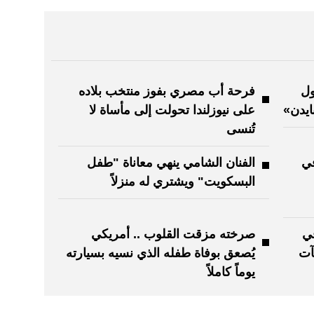
ول
فرحة أب مصري بفوز منتخب بلاده
ايدن»
على نيوزلندا تحولت إلى مأساة لا
تُنسى
في
الفنان الشامي ينهي معاناة "طفل
البسكويت" ويشتري له منزلاً
ي
صرخته مزقت القلوب .. أمريكي
يُصعق بوفاة طفله الذي نسيه بسيارته
يوماً كاملاً