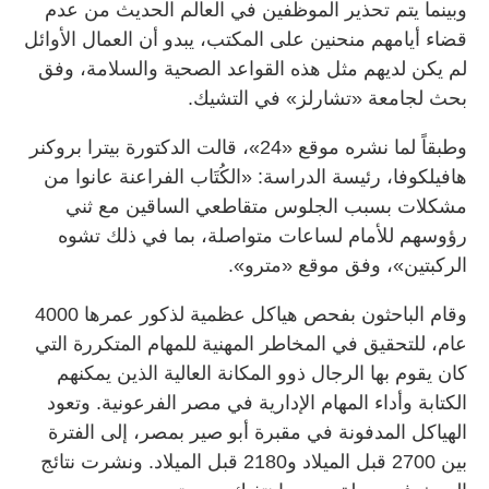
وبينما يتم تحذير الموظفين في العالم الحديث من عدم
قضاء أيامهم منحنين على المكتب، يبدو أن العمال الأوائل
لم يكن لديهم مثل هذه القواعد الصحية والسلامة، وفق
بحث لجامعة «تشارلز» في التشيك.
وطبقاً لما نشره موقع «24»، قالت الدكتورة بيترا بروكنر
هافيلكوفا، رئيسة الدراسة: «الكُتَاب الفراعنة عانوا من
مشكلات بسبب الجلوس متقاطعي الساقين مع ثني
رؤوسهم للأمام لساعات متواصلة، بما في ذلك تشوه
الركبتين»، وفق موقع «مترو».
وقام الباحثون بفحص هياكل عظمية لذكور عمرها 4000
عام، للتحقيق في المخاطر المهنية للمهام المتكررة التي
كان يقوم بها الرجال ذوو المكانة العالية الذين يمكنهم
الكتابة وأداء المهام الإدارية في مصر الفرعونية. وتعود
الهياكل المدفونة في مقبرة أبو صير بمصر، إلى الفترة
بين 2700 قبل الميلاد و2180 قبل الميلاد. ونشرت نتائج