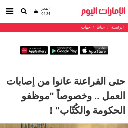
الفجر
04:24
الرئيسة
حياتنا
جهات
حتى الفراعنة عانوا من إصابات
العمل .. وخصوصاً "موظفو
الحكومة والكُتّاب" !