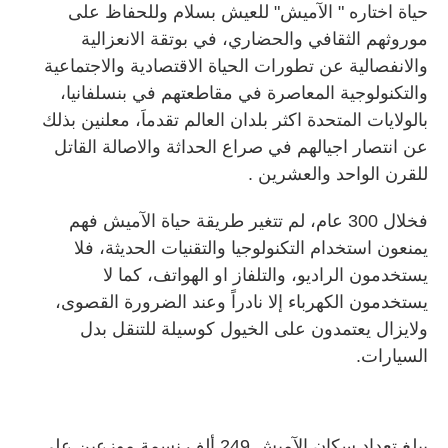
حياة اختاره " الآميش" للعيش بسلام وللحفاظ على
موروثهم الثقافي والحضاري، في بوتقة الانعزالية
والانفصالية عن تطورات الحياة الاقتصادية والاجتماعية
والتكنولوجية المعاصرة في مقاطعتهم في بنسلفانيا،
بالولايات المتحدة اكثر بلدان العالم تقدماَ، معلنين بذلك
عن انتصار اجيالهم في صراع الحداثة والاصالة القاتل
للقرن الواحد والعشرين .
فخلال 300 عام، لم تتغير طريقة حياة الآميش فهم
يمنعون استخدام التكنولوجيا والتقنيات الحديثة، فلا
يستخدمون الراديو، والتلفاز او الهواتف، كما لا
يستخدمون الكهرباء إلا نادراً وعند الضرورة القصوى،
ولايزال يعتمدون على الخيول كوسيلة للتنقل بدل
السيارات.
يبلغ تعداد سكان الآميش 249 ألف نسمة موزعين على