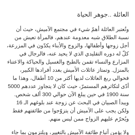
العائلة ..جوهر الحياة
وتُعتبر العائلة أهمّ شيء في مجتمع الآميش، حيث أن
نسبة الطلاق شبه معدومة عندهم، فالمرأة تعيش من
أجل زوجها وأطفالها، والزوج والأبناء يكدّون في المزرعة،
كلّ له دوره التقليدي الذي لا يحيد عنه، فالرجال في
المزارع والنساء تقمن بالطبخ والغسيل والحياكة والاعتناء
بالمنزل. وتمتاز عائلات الأميش بعدد أفرادها الكبير،
فحوالي ربع العائلات لديها أكثر من 10 أطفال، وهذا ما
أدّى لتكاثرهم المستمرّ، حيث كان لا يتجاوز عددهم 5000
سنة 1900 في حين يبلغ الآن حوالي 300 ألف شخص.
ويبدأ الصبيان في البحث عن زوجة عند بلوغهم الـ 16
ولكن يجب على الآميش أن يتزوّجوا من طائفتهم فقط
ويُحرّم عليهم الزواج ممن ليس منهم.
ولا يؤمن أتباع طائفة الآميش بالتغيير، ويلتزمون بما جاء