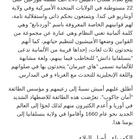
22 مستوطنة في الولايات المتحدة الأميركية وفي ولاية
أونتاريو في كندا. ويتمتعون بحكم ذاتي واستقلالية تامة،
لهم قوانينهم الخاصة المعروفة باسم "أوردنانغ" وهي
كلمة ألمانية تعني النظام وهي عبارة عن مجموعة من
القوانين وضعها الأميشيون لتنظيم حياتهم، كما أنهم
يتحدثون ثلاث لغات، إحداها قريبة من الألمانية تدعى
"بنسلفانيا داتش" للتخاطب فيما بينهم، ولغة مشابهة
للألمانية تسمى "هاي جيرمان" يتحدثون بها في صلواتهم
واللغة الإنجليزية للتحدث مع الغرباء و في المدارس.
أطلق عليهم أميش نسبةً إلى زعيمهم و مؤسس الطائفة
"آمان جاكوب". تعرّضت هذه الطائفة للاضطهاد الشديد
في أوربا و أُعدم الكثيرون منهم لذلك لجؤا إلى العالم
الجديد نحو عام 1660 وأقاموا في ولاية بنسلفانيا إلى
يومنا هذا.
الكهرباء.. أصل البلاء