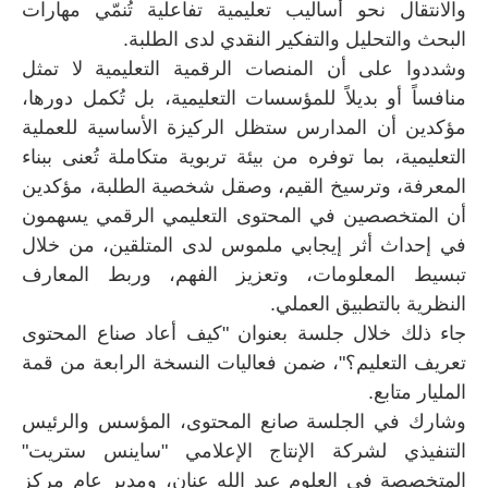
والانتقال نحو أساليب تعليمية تفاعلية تُنمّي مهارات
البحث والتحليل والتفكير النقدي لدى الطلبة.
وشددوا على أن المنصات الرقمية التعليمية لا تمثل
منافساً أو بديلاً للمؤسسات التعليمية، بل تُكمل دورها،
مؤكدين أن المدارس ستظل الركيزة الأساسية للعملية
التعليمية، بما توفره من بيئة تربوية متكاملة تُعنى ببناء
المعرفة، وترسيخ القيم، وصقل شخصية الطلبة، مؤكدين
أن المتخصصين في المحتوى التعليمي الرقمي يسهمون
في إحداث أثر إيجابي ملموس لدى المتلقين، من خلال
تبسيط المعلومات، وتعزيز الفهم، وربط المعارف
النظرية بالتطبيق العملي.
جاء ذلك خلال جلسة بعنوان "كيف أعاد صناع المحتوى
تعريف التعليم؟"، ضمن فعاليات النسخة الرابعة من قمة
المليار متابع.
وشارك في الجلسة صانع المحتوى، المؤسس والرئيس
التنفيذي لشركة الإنتاج الإعلامي "ساينس ستريت"
المتخصصة في العلوم عبد الله عنان، ومدير عام مركز