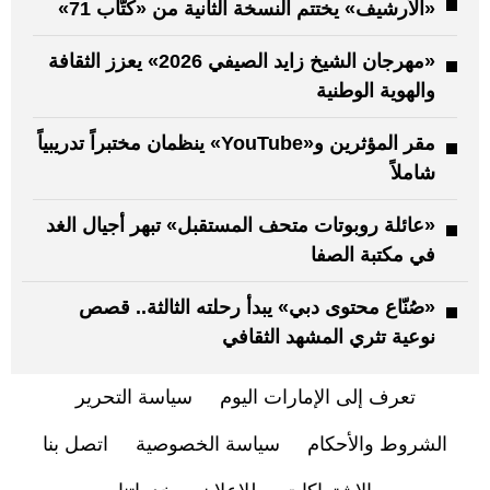
«الأرشيف» يختتم النسخة الثانية من «كتّاب 71»
«مهرجان الشيخ زايد الصيفي 2026» يعزز الثقافة
والهوية الوطنية
مقر المؤثرين و«YouTube» ينظمان مختبراً تدريبياً
شاملاً
«عائلة روبوتات متحف المستقبل» تبهر أجيال الغد
في مكتبة الصفا
«صُنّاع محتوى دبي» يبدأ رحلته الثالثة.. قصص
نوعية تثري المشهد الثقافي
تعرف إلى الإمارات اليوم
سياسة التحرير
الشروط والأحكام
سياسة الخصوصية
اتصل بنا