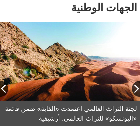
الجهات الوطنية
سالم القاسمي: القيمة العالمية الاستثنائية التي
لجنة التراث العالمي اعتمدت «الفاية» ضمن قائمة
«اليونسكو» للتراث العالمي. أرشيفية
يتمتع بها موقع «الفاية» تكمن في كونه سجلاً حياً
وممتداً لأحد أقدم أشكال الاستيطان البشري في
البيئات الصحراوية.