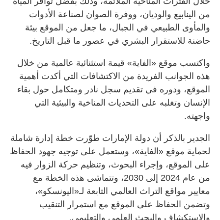
خلال الفترات المناخية الملائمة، وذلك بفضل توافر المياه
من الينابيع والوديان، ووفرة الصوان لصناعة الأدوات
والمأوى الطبيعي في الجبال، ما جعل من الموقع بيئة
حاضنة للاستقرار البشري في عصور ما قبل التاريخ.
واكتسب موقع «الفاية» قيمة استثنائية عالمية من خلال
هذه الجوانب الفريدة من الاكتشافات التي أكدت أهمية
الموقع، ودوره في تقديم سجل نادر ومتكامل حول بقاء
الإنسان وتغلبه على التحديات المناخية والبيئية التي
واجهته.
الجدير بالذكر أن دولة الإمارات طوّرت خطة إدارة شاملة
لحماية موقع «الفاية»، وستعمل على توجيه جهود الحفاظ
على الموقع، وإجراء البحوث، وتنظيم حركة الزوار فيه
من عام 2024 إلى 2030، وتتماشى هذه الخطة مع
معايير مواقع التراث العالمي التابعة لـ«اليونسكو»،
وتضمن الحفاظ على الموقع مع استمرار التنقيب
والاستكشاف والبحث العلمي والتعليمي.