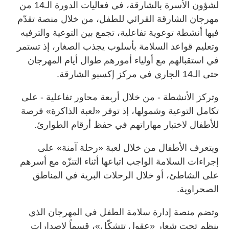
لشؤون الأسرة بالشارقة، في فعاليات الدورة الـ14 من
مهرجان الشارقة القرائي للطفل، من خلال منصة تقدّم
فيها أنشطة توعوية تفاعلية، تجمع بين التوعية والترفيه
وتعليم قواعد السلامة بأسلوب يجذب الصغار، إذ تستمر
في استقبالهم مع أولياء أمورهم طوال أيام المهرجان
حتى الـ14 الجاري في مركز إكسبو الشارقة.
وتركز الأنشطة - من خلال أربعة محاور تفاعلية - على
تكامل التوعية وشمولها، إذ توفر «لعبة الذاكرة» فرصة
للأطفال لاختبار مهاراتهم في حفظ أرقام الطوارئ.
ويتعرف الأطفال من خلال لعبة «رحلة آمنة» على
إجراءات السلامة الواجب اتباعها أثناء التنزّه مع أسرهم
على الشاطئ، أو خلال الرحلات البرية في المناطق
الصحراوية.
وتضم منصة إدارة سلامة الطفل في المهرجان الذي
ينظم تحت شعار «عقول تتشكّل»، قسماً لإصدارات