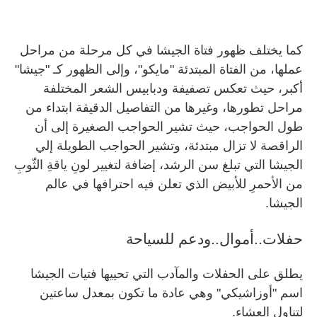
كما يختلف ظهور فتاة الجيشا في كل مرحلة من مراحل
عملها، من الفتاة المبتدئة "مايكو"، وإلى الظهور كـ "جيشا"
أكبر، حيث تعكس تصفيفة ودبابيس الشعر المختلفة
مراحل تطورها، وغيرها من التفاصيل الدقيقة ابتداء من
طول الحواجب، حيث تشير الحواجب الصغيرة إلى أن
الراقصة لا تزال مبتدئة، وتشير الحواجب الطويلة إلي
الجيشا التي تبلغ سن الرشد، إضافة لتغيير لونِ ياقةِ الثّوبِ
من الأحمرِ للأبيض الذي تعلن فيه احترافها في عالم
الجيشا.
حفلات..أموال..ودعم للسياحة
يطلق على الحفلات والمآدب التي تحييها فتيات الجيشا
اسم "أوزاشيكي" وهي عادة ما تكون بمعدل ساعتين
لتناول العشاء.