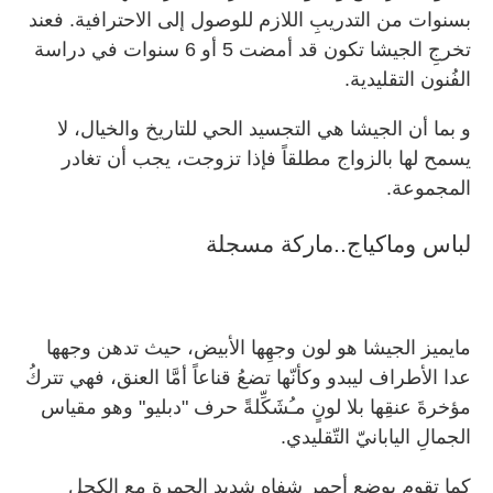
بسنوات من التدريبِ اللازم للوصول إلى الاحترافية. فعند
تخرجِ الجيشا تكون قد أمضت 5 أو 6 سنوات في دراسة
الفُنون التقليدية.
و بما أن الجيشا هي التجسيد الحي للتاريخ والخيال، لا
يسمح لها بالزواج مطلقاً فإذا تزوجت، يجب أن تغادر
المجموعة.
لباس وماكياج..ماركة مسجلة
مايميز الجيشا هو لون وجهِها الأبيض، حيث تدهن وجهها
عدا الأطراف ليبدو وكأنّها تضعُ قناعاً أمَّا العنق، فهي تتركُ
مؤخرةَ عنقِها بلا لونٍ مـُشَكِّلةً حرف "دبليو" وهو مقياس
الجمالِ اليابانيّ التّقليدي.
كما تقوم بوضع أحمر شفاه شديد الحمرة مع الكحل