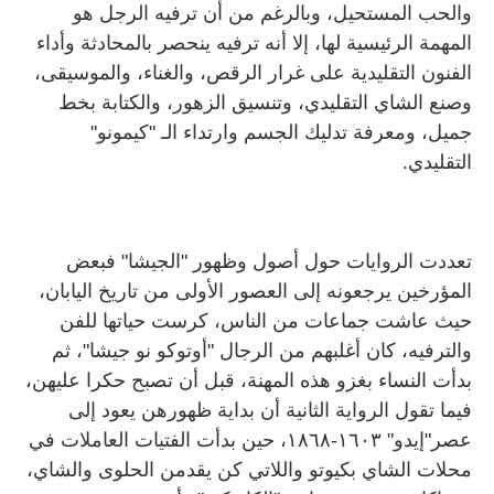
والحب المستحيل، وبالرغم من أن ترفيه الرجل هو
المهمة الرئيسية لها، إلا أنه ترفيه ينحصر بالمحادثة وأداء
الفنون التقليدية على غرار الرقص، والغناء، والموسيقى،
وصنع الشاي التقليدي، وتنسيق الزهور، والكتابة بخط
جميل، ومعرفة تدليك الجسم وارتداء الـ "كيمونو"
التقليدي.
تعددت الروايات حول أصول وظهور "الجيشا" فبعض
المؤرخين يرجعونه إلى العصور الأولى من تاريخ اليابان،
حيث عاشت جماعات من الناس، كرست حياتها للفن
والترفيه، كان أغلبهم من الرجال "أوتوكو نو جيشا"، ثم
بدأت النساء بغزو هذه المهنة، قبل أن تصبح حكرا عليهن،
فيما تقول الرواية الثانية أن بداية ظهورهن يعود إلى
عصر"إيدو" ١٦٠٣-١٨٦٨، حين بدأت الفتيات العاملات في
محلات الشاي بكيوتو واللاتي كن يقدمن الحلوى والشاي،