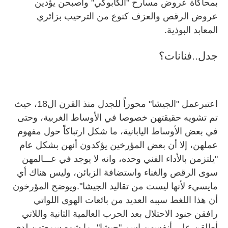
بمحاكاة عروض مسارح "الكابوكي" وأصبحن يؤدين
عروض الرقص والعزف كنوع من الترحيب بزائري
المعابد البوذية.
جدل..فنانات؟
اعتبرعمل "الجيشا" محوراً للجدل منذ القرن ال18، حيث
تم تشويه حقيقتهن خصوصا في الأوساط الغربية، وحتى
في بعض الأوساط اليابانية، ما شكل ارتباكاً حول مفهوم
عملهن، إلا أن بعض المؤرخين يؤكدون أنهن بشكل عام
"يلتزمن بالأداء الفني وحده، وانه لا يوجد في عـــالمهن
سوى الرقص والغناء واستضافة الزبائن، وليس هناك أي
مايسيء لأنها ليست من تقاليد الجيشا".ويوضح المؤرخون
أن هذا اللغط سببه العديد من بائعات الهوى اللواتي
رافقن جنود الاحتلال بعد الحرب العالمية الثانية واللاتي
أطلقن على أنفسهن اسم "جيشا"، ما شوه سمعتهن لدى