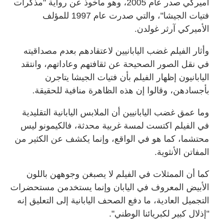
أميركي صدر عام 2005، وهو مأخوذ عن رواية "مذكرات
فتيات الجيشا"، والتي صدرت عام 1997 للمؤلف
الأميركي آرثر غولدن.
وأثار الفيلم غضب اليابانيين لاعتقادهم بعدم مصداقيته
في نقل الصور الصحيحة عن ثقافتهم وعاداتهم، وانتقد
اليابانيون إظهار الفيلم بأن فتيات الجيشا يتاجرن
بأجسادهن، وقالوا إن هذه الظاهرة منافية للحقيقة.
وما عمق غضب اليابانيين أن الملابس اليابانية التقليدية
في الفيلم اكتست لمسة غربية محدثة، فالكيمونو ليس
محتشما، كما هو في الواقع، وإنما يكشف عن الكثير من
المفاتن الأنثوية.
كما أن الممثلات في الفيلم لا يصبغن وجوههن باللون
الأبيض المعروف في اليابان وإنما يستخدمن مستحضرات
التجميل العادية، ما دفع الصحف اليابانية إلى التعليق إنه
"إذلال كبير لكبريائنا الوطني".