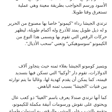
الأسود ورسم الحواجب بطريقة معينة وهي عملية
تستغرق وقتا طويلا.
ترتدي الجيشا رداء "كيمونو" خاصا بها مصنوع من الحرير
و له ذيل طويل يمتد للأذرع وله أكمام طويلة، ليظهر
حركات الرقص التي تقوم بها ويسمى هذا النوع من
الكيمونو "سوسوهيكي" وتعني "سحب الأذيال".
ويتميز كومونو الجيشا بغلاء ثمنه حيث يتجاوز آلاف
الدولارات، تقوم دار "أوكييا" التي تسكن فيها بتسديد
قيمته، كما يمكن أن يقدم كهدية لها، وغالبا ما يتم توارثه
بين فتيات "الجيشا" بسبب ثمنه الباهض.
كما أنها ترتدي صندلا يعرف باسم "الغيتا" ذو كعب عال
ويحتوي على نقوش ورسومات أنيقة مكملة للكيمونو،
وتقوم بالتدرب على المشي والرقص به لسنوات طويلة.