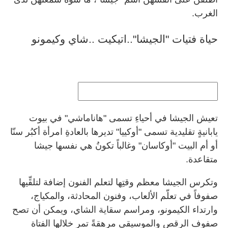
الغرب.
حياة فتيات "الجيشا"..اتيكيت ..شاي وكيمونو
تعيش الجيشا في أحياءِ تسمى "هاناماشي" في بيوت
يابانيةٍ تقليدية تسمى "أوكييا" تديرها بالعادةِ امرأة أكبُر سنّا
أو أم البيت "أوكاسان" وغالباً تكونُ هي نفسها جيشا
متقاعدة.
وتكرس الجيشا معظم وقتِها لتعلم الفنون إضافة لتلقِّيها
صفوفاً في تعلّم الألعاب، وفنون المحادثة، والمكياج،
وارتداء الكيمونو، ومراسم سقاية الشاي، ويمكن أن تصح
صفوف الرقص والموسيقى مرهقةً تمر خلالها الفتاة