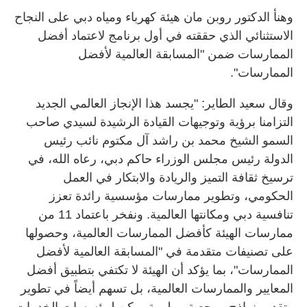
وهنأ الدكتور روبن مان هيئة كهرباء ومياه دبي على النجاح
الاستثنائي الذي حققته في أول برنامج لاعتماد أفضل
الممارسات ضمن "المسابقة العالمية لأفضل
الممارسات".
وقال سعيد الطاير: "يجسد هذا الإنجاز العالمي الجديد
التزامنا برؤية وتوجيهات القيادة الرشيدة لسيدي صاحب
السمو الشيخ محمد بن راشد آل مكتوم نائب رئيس
الدولة رئيس مجلس الوزراء حاكم دبي، رعاه الله، في
ترسيخ ثقافة التميز والريادة والابتكار في العمل
الحكومي، وتطوير ممارسات مؤسسية رائدة تعزز
تنافسية دبي ومكانتها العالمية. ونفخر باعتماد 11 من
ممارسات الهيئة كأفضل الممارسات العالمية، وحصولها
على تصنيفات متقدمة في "المسابقة العالمية لأفضل
الممارسات"، بما يؤكد أن الهيئة لا تكتفي بتطبيق أفضل
المعايير والممارسات العالمية، بل تسهم أيضاً في تطوير
وتقديم نماذج مرجعية وملهمة يمكن لمؤسسات الخدمات