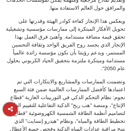
والمرافق حول العالم الاستفادة منها.
ويعكس هذا الإنجاز كفاءة كوادر الهيئة وقدرتها على
تحويل الأفكار المبتكرة إلى ممارسات مؤسسية وتشغيلية
تحقق قيمة مضافة مستدامة. وأهنئ فرق العمل بهذا
الإنجاز الذي يجسد روح الفريق الواحد وثقافة التحسين
المستمر، ويدعم رؤيتنا بأن نكون مؤسسة رائدة عالمياً
مستدامة ومبتكرة ملتزمة بتحقيق الحياد الكربوني بحلول
عام 2050".
وتضمنت الممارسات والمشاريع والابتكارات التي تم
اعتمادها كأفضل الممارسات العالمية ضمن فئة السبع
نجوم: نظام التحكم الذكي في التوربينات الغازية "قطاع
الإنتاج"، ومنصة "هب ريح" الذكية التفاعلية للتقييم الذاتي
لتصاميم أنظمة الطاقة الشمسية الكهروضوئية "قطاع
تخطيط الطاقة والمياه"، ونظام "هيدرو إنسايت" الذي
يتيح مراقبة عدادات المياه الذكية وفحص جميع الأعطال