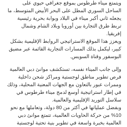
ويتمتع ميناء طرطوس بموقع جغرافي حيوي على
الساحل السوري المطل على البحر الأبيض المتوسط، ما
يجعله ثاني أكبر ميناء في البلاد وبوابة بحرية رئيسية
تربط طرق التجارة بين أوروبا وبلاد الشام وشمال
إفريقيا.
ويعزز هذا الموقع الاستراتيجي الروابط الإقليمية بشكل
كبير، ليكمل بذلك المسارات التجارية القائمة عبر مضيق
البوسفور وقناة السويس.
وإلى جانب الميناء نفسه، تستكشف موانئ دبي العالمية
فرص تطوير مناطق لوجستية ومراكز شحن داخلية
وممرات عبور بالتعاون مع الجهات المعنية المحلية، وذلك
في إطار استراتيجية أوسع لدمج ميناء طرطوس في
سلاسل التوريد الإقليمية والعالمية.
وبفضل عملياتها في أكثر من 80 دولة، وتعاملها مع نحو
10% من حركة الحاويات العالمية، تتمتع موانئ دبي
العالمية بخبرة واسعة في تطوير بنية تحتية لوجستية