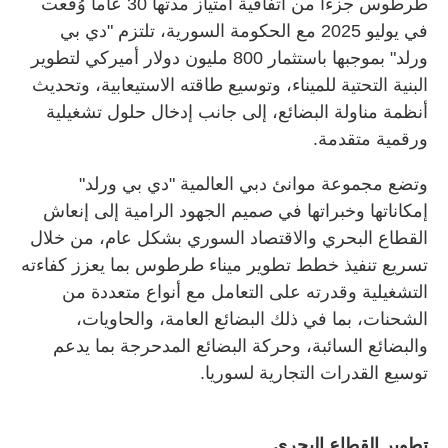
طرطوس جزءاً من اتفاقية امتياز مدتها 30 عاماً وُقّعت
في يوليو 2025 مع الحكومة السورية، تلتزم "دي بي
ورلد" بموجبها باستثمار 800 مليون دولار أميركي لتطوير
البنية التحتية للميناء، وتوسيع طاقته الاستيعابية، وتحديث
أنظمة مناولة البضائع، إلى جانب إدخال حلول تشغيلية
ورقمية متقدمة.
وتضع مجموعة موانئ دبي العالمية "دي بي ورلد"
إمكاناتها وخبراتها في صميم الجهود الرامية إلى إنعاش
القطاع البحري والاقتصاد السوري بشكل عام، من خلال
تسريع تنفيذ خطط تطوير ميناء طرطوس بما يعزز كفاءته
التشغيلية وقدرته على التعامل مع أنواع متعددة من
الشحنات، بما في ذلك البضائع العامة، والحاويات،
والبضائع السائبة، وحركة البضائع المدحرجة بما يدعم
توسيع القدرات التجارية لسوريا.
تطوير القطاع البحري