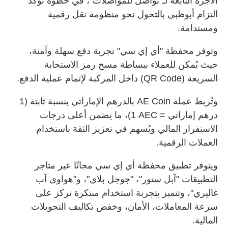
الأجرة التابعة لـ"تواصل للمواصلات"، في خطوة تؤكد
التزام أبوظبي بالتحول نحو منظومة نقل رقمية
ومستدامة
.
وتوفر محفظة "أي إي سي" تجربة دفع سهلة وآمنة،
حيث يُمكن للعملاء ببساطة مسح رمز الاستجابة
السريعة
(QR Code)
داخل المركبة لإتمام عملية الدفع.
وتُربط عملة
AE Coin
بالدرهم الإماراتي بنسبة ثابتة (
1
درهم إماراتي =
1 AEC
)، ما يضمن أعلى درجات
الاستقرار المالي ويُسهم في تعزيز الثقة باستخدام
العملات الرقمية
.
ويتوفر تطبيق محفظة أي إي سي مجانًا عبر متاجر
التطبيقات "آبل ستور"، "جوجل بلاي"، و"هواوي آب
غاليري"، وتتميز بتجربة استخدام مبتكرة تركز على
سرعة المعاملات، الأمان، وخفض تكاليف التحويلات
المالية
.