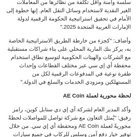
سلسة وآمنة وأقل تكلفة من نظائرها من المعاملات
الغير النقدية لاستخدام وسائل النقل العام. إنها خطوة إلى
الأمام في تحقيق استراتيجية الحكومة الرقمية لدولة
الإمارات العربية المتحدة 2025."
وأضاف: "كجزء من خارطة الطريق الاستراتيجية الخاصة
به، يركز بنك المارية المحلي على بناء شراكات مستقبلية
مع الشركات والهيئات الحكومية لتوسيع نطاق استخدام
محفظة أي إي سي عبر مختلف القطاعات وإحداث
طفرة نوعية في المدفوعات الرقمية لكل من
المستهلكين ومزودي الخدمات والسلع في الدولة."
لحظة محورية لعملة
AE Coin
وأكد المدير العام لشركة آي إي دي ستابل كوين، رامز
رفيق: "يُمثل التعاون مع شركة تواصل للمواصلات لحظةً
محوريةً لعملة
AE Coin
ومحفظة أي إي سي. من خلال
توفير خيار دفع آمن وسلس للركاب في جميع سيارات