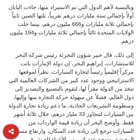
وبالنسبة لأهم الدول التي تم الاستيراد منها، جاءت اليابان
أولاً بإجمالي ستة مليارات درهم تقريباً، تلتها الصين ثانياً
بإجمالي ثلاثة مليارات و666 مليون درهم، بينما حلت
الولايات المتحدة ثالثاً بإجمالي ثلاثة مليارات و194 مليون
درهم.
إلى ذلك، قال خبير شؤون التجزئة رئيس شركة البحر
للاستشارات، إبراهيم البحر، إن دولة الإمارات باتت
مركزاً إقليمياً رئيساً لتجارة السيارات، نظراً لموقعها
الاستراتيجي ووجود عدد كبير من الشركات العالمية التي
تتخذ من الدولة مقراً لها، لتقوم بالتصنيع والتصدير إلى
دول العالم، فضلاً عن سهولة حركة التجارة منها وإليها،
ومنظومة التشريعات الجاذبة، ما دعم زيادة تجارة الدولة
من السيارات لتتجاوز 33 مليار درهم، خلال ثلاثة أشهر
فقط. وأوضح البحر أن زيادة قيمة الواردات من
السيارات ترجع إلى زيادة عدد السكان، وارتفاع مستوى
المعيشة، وتوجه عدد كبير من الأغنياء للعيش في