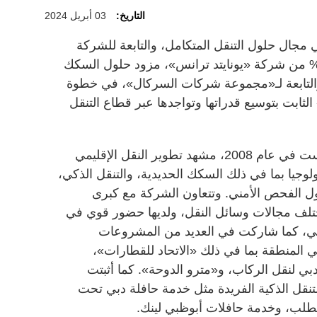
التاريخ:
03 أبريل 2024
مجال حلول التنقل المتكامل، والتابعة للشركة
عالمية القابضة، استحواذها على 60% من شركة «يونايتد ترانس»، مزود حلول السكك
والتابعة لـ«مجموعة شركات السركال»، في خطوة
لثابت بتوسيع قدراتها وتواجدها عبر قطاع التنقل
وتصدرت «يونايتد ترانس»، التي تأسست في عام 2008، مشهد تطوير النقل الإقليمي
ولوجيا بما في ذلك السكك الحديدية، والتنقل الذكي،
ول الفحص الأمني. وتتعاون الشركة مع كبرى
تلف مجالات وسائل النقل، ولديها حضور قوي في
كي، كما شاركت في العديد من المشروعات
ي المنطقة بما في ذلك «الاتحاد للقطارات»،
ي لنقل الركاب، و«مترو الدوحة». كما أثبتت
نقل الذكية الفريدة مثل خدمة حافلة دبي تحت
لب، وخدمة حافلات أبوظبي لينك.