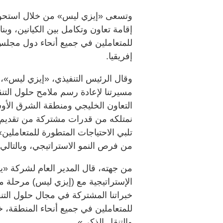
وتسعى «إيزي ليس» من خلال استحواذ
إقامة تعاون وتكامل بين الكيانين، وب
للمتعاملين في جميع أنحاء دول مجل
إفريقيا.
وقال الرئيس التنفيذي، «إيزي ليس»،
مسيرتنا لإعادة رسم ملامح حلول الت
التعاون الخليجي ومنطقة الشرق الأو
نمتلكه من قدرات مشتركة من تقديم ح
تلبي الاحتياجات المتطورة للمتعاملين
من فرص النمو الاستراتيجي، وبالتالي 
من جهته، قال المدير العام لشركة «يو
الإستراتيجية مع (إيزي ليس) مرحلة 
خبراتنا المشتركة في مجال حلول التنق
للمتعاملين في جميع أنحاء المنطقة، 
والتنقل الذكي».