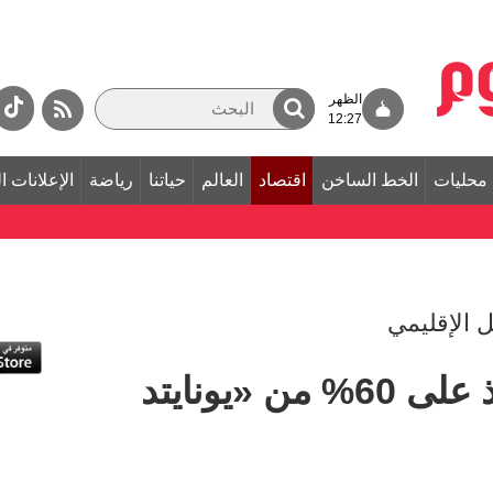
الظهر
12:27
محليات
الخط الساخن
اقتصاد
العالم
حياتنا
رياضة
الإعلانات ا
ل الإقليمي
«إيزي ليس» تستحوذ على 60% من «يونايتد