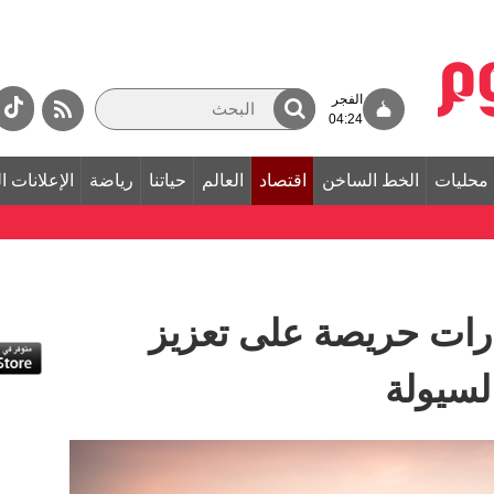
الفجر
04:24
محليات
الخط الساخن
اقتصاد
العالم
حياتنا
رياضة
الإعلانات ا
مارات حريصة على تعزيز
لسيولة