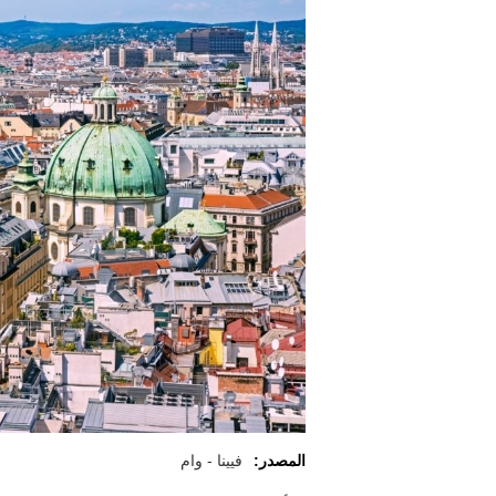
المصدر:
فيينا - وام