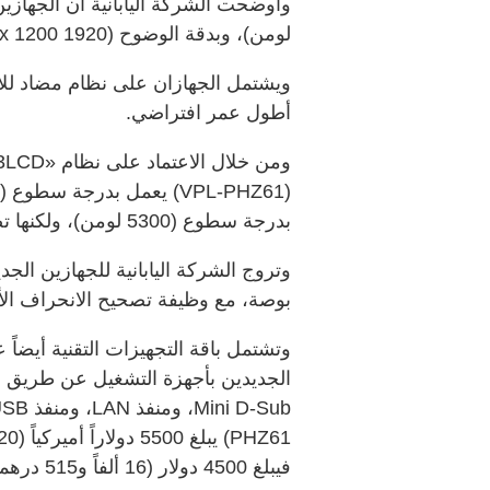
لومن)، وبدقة الوضوح (1920 x 1200 بيكسل).
ويشتمل الجهازان على نظام مضاد للأت
أطول عمر افتراضي.
بدرجة سطوع (5300 لومن)، ولكنها تصل في منتصف الصورة إلى (7000 لومن).
بوصة، مع وظيفة تصحيح الانحراف ال
فيبلغ 4500 دولار (16 ألفاً و515 درهماً).