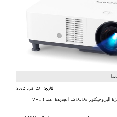
ب.أ
التاريخ:
23 أكتوبر 2022
أطلقت شركة «سوني» اثنين من أجهزة البروجيكتور «3LCD» الجديدة، هما (VPL-