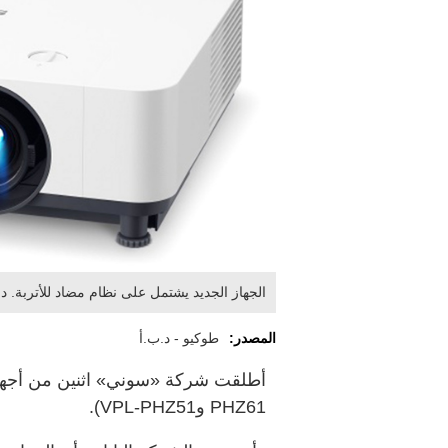
الجهاز الجديد يشتمل على نظام مضاد للأتربة. د.
المصدر:
طوكيو - د.ب.أ
PHZ61 وVPL-PHZ51).