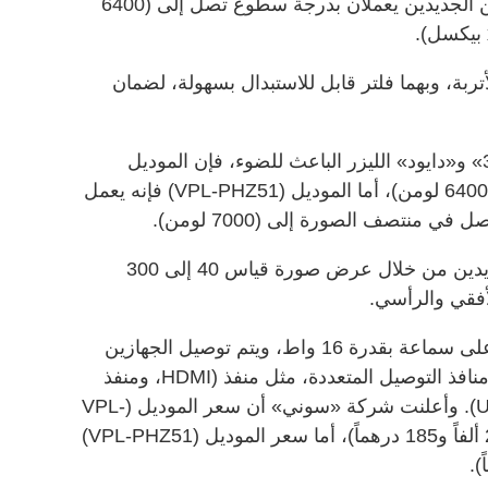
وأوضحت الشركة اليابانية أن الجهازين الجديدين يعملان بدرجة سطوع تصل إلى (6400
ربة، وبهما فلتر قابل للاستبدال بسهولة، لضمان
ومن خلال الاعتماد على نظام «3LCD» و«دايود» الليزر الباعث للضوء، فإن الموديل
(VPL-PHZ61) يعمل بدرجة سطوع (6400 لومن)، أما الموديل (VPL-PHZ51) فإنه يعمل
وتروج الشركة اليابانية للجهازين الجديدين من خلال عرض صورة قياس 40 إلى 300
أفقي والرأسي.
وتشتمل باقة التجهيزات التقنية أيضاً على سماعة بقدرة 16 واط، ويتم توصيل الجهازين
الجديدين بأجهزة التشغيل عن طريق منافذ التوصيل المتعددة، مثل منفذ (HDMI، ومنفذ
Mini D-Sub، ومنفذ LAN، ومنفذ USB). وأعلنت شركة «سوني» أن سعر الموديل (VPL-
PHZ61) يبلغ 5500 دولاراً أميركياً (20 ألفاً و185 درهماً)، أما سعر الموديل (VPL-PHZ51)