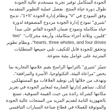
الجودة المتكامل توفير تجربة مستخدم عالية الجودة
طوال دورة حياة المنتج. بفضل عملية التطوير المتقدمة
وفق النموذج في "V" ونظام إدارة الجودة "5+1"، تدمج
"شيري" نموذج إدارة الجودة مزدوج المصفوفة لدورة
حياة متكاملة ونموذج ضمان الجودة القائم على مبدأ
"قلبين، وثلاثة أجزاء متكاملة، وأربعة محركات" "two
hearts, three wholes, and four drives"، ونظام تطوير
وتحقق للجودة قابل للتكيف، تلبي جميعها المتطلبات
المترتبة على عوامل بيئية متنوعة.
تتميّز "شيري" بالتزامها الراسخ بقيم علامتها التجارية بما
يخص "مراعاة البيئة، التكنولوجيا، الأسرة والمرافقة"،
وتهدف من خلالها إلى توطيد العلاقات مع المستهلكين.
كذلك، تساهم إدارتها الصارمة لمعايير الجودة في تعزيز
مكانتها كشركة رائدة من حيث القيمة السوقية، تتمتع
بالجهوزية التامة لتقديم المزيد من المنتجات عالية الجودة
والموثوقة للعملاء في قطاع صناعة السيارات التنافسي