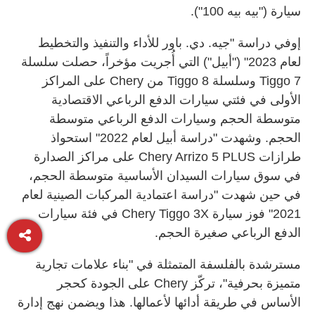
سيارة ("بيه بيه 100").
إوفي دراسة "جيه. دي. باور للأداء والتنفيذ والتخطيط
لعام 2023" ("أبيل") التي أُجريت مؤخراً، حصلت سلسلة
Tiggo 7 وسلسلة Tiggo 8 من Chery على المراكز
الأولى في فئتي سيارات الدفع الرباعي الاقتصادية
متوسطة الحجم وسيارات الدفع الرباعي متوسطة
الحجم. وشهدت "دراسة أبيل لعام 2022" استحواذ
طرازات Chery Arrizo 5 PLUS على مراكز الصدارة
في سوق سيارات السيدان الأساسية متوسطة الحجم،
في حين شهدت "دراسة اعتمادية المركبات الصينية لعام
2021" فوز سيارة Chery Tiggo 3X في فئة سيارات
الدفع الرباعي صغيرة الحجم.
مسترشدة بالفلسفة المتمثلة في "بناء علامات تجارية
متميزة بحرفية"، تركّز Chery على الجودة كحجر
الأساس في طريقة أدائها لأعمالها. هذا ويضمن نهج إدارة