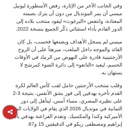
وفي الجانب الآخر من الإثارة، رفض الأسطورة ليونيل
ميسي أن يمر المونديال من دون أن يترك بصمته
المعتادة، وانتفض «البرغوث» ليقود منتخب بلاده إلى
الدور القادم بأداء استثنائي ذكّر الجميع بنسخة 2022.
ميسي لم يسجل الأهداف ويصنعها فحسب، بل كان
القائد والموجه داخل الملعب، مبرهناً على أن الروح
الأرجنتينية قادرة على النهوض من الرماد في الأوقات
الحسم، ليعيد «التانغو» إلى دائرة الضوء كمرشح لا
يستهان به.
وقلب منتخب الأرجنتين حامل لقب كأس العالم لكرة
القدم تأخره بهدفين إلى فوز بشق الأنفس، بنتيجة 3-2
على نظيره المصري، مساء أمس، ليتأهل إلى دور
الثمانية في مونديال 2026 الذي يقام في الولايات المتحدة
الأميركية وكندا والمكسيك. وتقدم الفراعنة بهدفي ياسر
إبراهيم ومصطفى زيكو في الدقيقتين 15 و67.