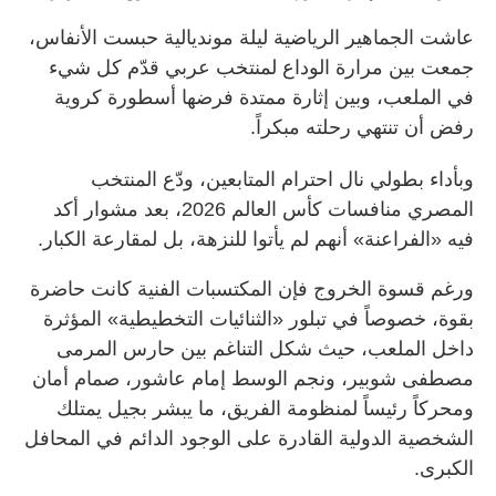
عاشت الجماهير الرياضية ليلة مونديالية حبست الأنفاس،
جمعت بين مرارة الوداع لمنتخب عربي قدّم كل شيء
في الملعب، وبين إثارة ممتدة فرضها أسطورة كروية
رفض أن تنتهي رحلته مبكراً.
وبأداء بطولي نال احترام المتابعين، ودّع المنتخب
المصري منافسات كأس العالم 2026، بعد مشوار أكد
فيه «الفراعنة» أنهم لم يأتوا للنزهة، بل لمقارعة الكبار.
ورغم قسوة الخروج فإن المكتسبات الفنية كانت حاضرة
بقوة، خصوصاً في تبلور «الثنائيات التخطيطية» المؤثرة
داخل الملعب، حيث شكل التناغم بين حارس المرمى
مصطفى شوبير، ونجم الوسط إمام عاشور، صمام أمان
ومحركاً رئيساً لمنظومة الفريق، ما يبشر بجيل يمتلك
الشخصية الدولية القادرة على الوجود الدائم في المحافل
الكبرى.