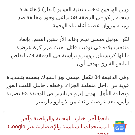
وبين الهدفين تدخلت تقنية الفيديو (الفار) لإلغاء هدف
سجله زيكو في الدقيقة 58 بداعي وجود مخالفة ضد
زميله مروان عطية أثناء بناء الهجمة.
لكن ليونيل ميسي نجم وقائد الأرجنتين انتفض بإنقاذ
منتخب بلاده في توقيت قاتل، حيث مرر كرة عرضية
قابلها كريستيان روميرو برأسية في الدقيقة 79، ليقلص
التانغو الفارق بهدف أول.
وفي الدقيقة 84 تكفل ميسي بهز الشباك بنفسه بتسديدة
قوية من داخل منطقة الجزاء. وخطف حامل اللقب الفوز
وبطاقة التأهل بهدف إنزو فرنانديز في الدقيقة 93 بضربة
رأس، بعد عرضية رائعة من لاوتارو مارتينيز.
تابعوا آخر أخبارنا المحلية والرياضية وآخر
المستجدات السياسية والإقتصادية عبر Google
news