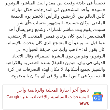
تحقيقاً في حادثة وقعت بين مقدم البث المباشر، اليوتيوبر
«سبيد»، ​​وأحد المشجعين في المدرجات، خلال مباراة
كأس العالم بين الأرجنتين والرأس الأخضر يوم الجمعة
الماضي، وكان «سبيد»، المشهور بحساب «آي شو
سبيد»، يقوم ببث مباشر للمباراة، وسُمع وهو يسأل أحد
المشجعين، الذي كان يرتدي قميص المنتخب الأرجنتيني،
عما قيل له، ويبدو أن المشجع الذي كان يتحدث بالإسبانية
كان يقول له: «أذهب وابكِ في حديقة الحيوان» إلى
اليوتيوبر، وهو من ذوي البشرة السمراء، وقال الاتحاد
الدولي في بيان: «يدين (الفيفا) بشدة العنصرية والكراهية
والتمييز بجميع أشكالها، لا مكان لهذه التصرفات في كرة
القدم، ولا في كأس العالم ولا في أي مكان بالمجتمع».
تابعوا آخر أخبارنا المحلية والرياضية وآخر
المستجدات السياسية والإقتصادية عبر Google
news