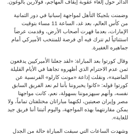
الدائر حول إلغاء عقوبة إيقاف المهاجم، فولارين بالوغون.
وضمنت بلجيكا التأهل لمواجهة إسبانيا في دور الثمانية
من كأس العالم، بعد غد، الساعة 11 مساء بتوقيت
الإمارات، بعدما قهرت أصحاب الأرض، وقدمت عرضاً
استثنائياً لم تترك فيه أي فرصة للمنتخب الأميركي أمام
جماهيره الغفيرة.
وقال كورتوا بعد المباراة: «لقد جعلنا الأميركيين يدفعون
ثمن عدم الاحترام الذي أظهروه تجاهنا في الأيام القليلة
الماضية»، ونقلت إذاعة «مونت كارلو» الفرنسية عن
كورتوا قوله: «كانوا يخبروننا بأننا لم نعد الفريق السابق
نفسه، وأنهم سيهزموننا بسهولة، نعم، كانت مواجهتا
مصر وإيران صعبتين، لكنهما مباراتان مختلفتان تماماً، ولا
يمكن مقارنتهما بهذه المواجهة، واليوم أثبتنا أننا فريق جيد
للغاية».
وشهدت الساعات التي سبقت المباراة حالة من الجدل