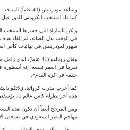
كما قاد المنتخب الكرواتي للدور قبل النه
في الوقت بدل الضائع، ثم إلغاء هدف 
ظهور لمودريتش في نهائيات كأس العا
وقال رونالدو (41 عاما)،
تقريباً في العمر نفسه. إنه أسطورة 
حققه في كرة القدم».
كما أعرب مدرب كرواتيا، زلاتكو دال
هذه آخر بطولة كأس عالم له. يؤسفني 
ومن المرجح أيضاً أن تكون هذه النسخ
مهاجم النصر السعودي في تسجيل الأ
وسجل رونالدو هدف التعادل من ركلة 