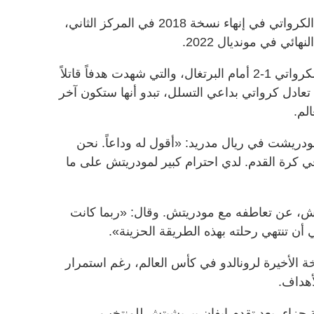
وساعد مودريتش (40 عاماً) المنتخب الكرواتي في إنهاء نسخة 2018 في المركز الثاني،
ائي في مونديال 2022.
ولكن المباراة التي خسرها المنتخب الكرواتي 1-2 أمام البرتغال، والتي شهدت هدفاً قاتلاً
تعادل كرواتي بداعي التسلل، تبدو أنها ستكون آخر
لم.
 الذي زامل مودريشت في ريال مدريد: «أقول له وداعاً. نحن
في كرة القدم. لدي احترام كبير لمودريتش على ما
يتش، عن تعاطفه مع مودريتش. وقال: «ربما كانت
أن تنتهي رحلته بهذه الطريقة الحزينة».
ة الأخيرة لرونالدو في كأس العالم، رغم استمرار
هداف.
جزاء، بعد تقدم إيفان بيريشيتش للمنتخب