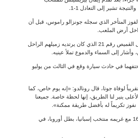
النتيجة تشير إلى التعادل 1-1.
وز المتأخر الذي سجله جونزالو راموس، قبل أن
اخل أرض الملعب.
وبعد صافرة النهاية، رفع لاعبو البرتغال القميص رقم 21 الذي كان يرتديه زميلهم الراحل
 وأشار إلى السماء والدموع تملأ عينيه.
حتفهما في حادث سيارة وقع في الثالث من يوليو
ريباً لوفاة جوتا، قال رونالدو: «إنه يوم خاص، كما
على ينير لنا الطريق، إنها لحظة خاصة. جميعنا
نفوز تكريماً له بأفضل طريقة ممكنة».
ويلتقي المنتخب البرتغالي في دور الـ16 مع غريمه منتخب إسبانيا، بطل أوروبا، في