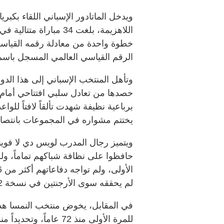
ويدخل الماتادور الإسباني اللقاء بكبري
اللاهزيمة، بلغت 34 مبا
الرقم القياسي العالمي المسجل باسم إيطاليا برصيد 37 مبا
وتأهل المنتخب الإسباني إلى هذا الدو
حصدها من تعادل سلبي افتتاحي أمام
برباعية نظيفة شهدت تألقاً لافتاً للو
يختتم مشواره في المجموعات بانتصار
ويتميز رجال المدرب لويس دي لا فوينت
حافظوا على نظافة شباكهم تماماً، و
لم يحققه سوى الأرجنتين في نسخة 2022.
في المقابل، يخوض منتخب النمسا هذه