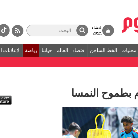
العشاء
20:25
محليات
الخط الساخن
اقتصاد
العالم
حياتنا
رياضة
الإعلانات ا
م بطموح النمسا