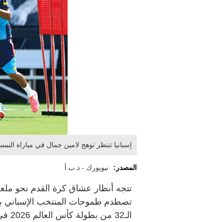
إسبانيا تنتظر توهج لامين جمال في مباراة النمسا
المصدر:
نيويورك - د.ب.أ
تصطدم طموحات المنتخب الإسباني ب
الـ32 من بطولة كأس العالم 2026 في الولايات المتحدة وكندا والمكسيك.