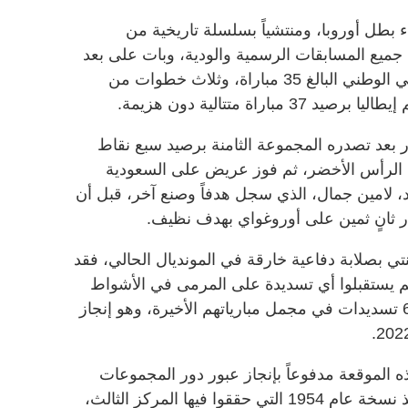
اء بطل أوروبا، ومنتشياً بسلسلة تاريخية من
راة متتالية في جميع المسابقات الرسمية والودية، وبات على بعد
خطوة واحدة من معادلة رقمه القياسي الوطني البالغ 35 مباراة، وثلاث خطوات من
راة متتالية دون هزيمة.
ر بعد تصدره المجموعة الثامنة برصيد سبع نقاط
 الرأس الأخضر، ثم فوز عريض على السعودية
اعد، لامين جمال، الذي سجل هدفاً وصنع آخر، قبل أن
 ثانٍ ثمين على أوروغواي بهدف نظيف.
ي بصلابة دفاعية خارقة في المونديال الحالي، فقد
لم يستقبلوا أي تسديدة على المرمى في الأشواط
الأولى، ولم تواجه دفاعاتهم أكثر من 6 تسديدات في مجمل مبارياتهم الأخيرة، وهو إنجاز
 الموقعة مدفوعاً بإنجاز عبور دور المجموعات
للمرة الأولى منذ 72 عاماً، وتحديداً منذ نسخة عام 1954 التي حققوا فيها المركز الثالث،