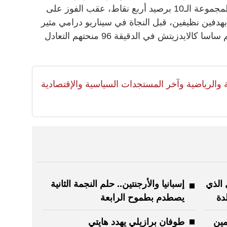
وجاء تأهل النمسا بعد احتلال وصافة المجموعة الـ10 برصيد أربع نقاط، عقب الفوز على
أرجنتين بهدفين نظيفين، قبل النجاة في سيناريو درامي مثير
أمام الجزائر برأسية قاتلة من المهاجم ساسا كالايدزيتش في الدقيقة 96 منحتهم التعادل
لية والرياضية وآخر المستجدات السياسية والإقتصادية
 الذي
إسبانيا والأرجنتين.. حلم النجمة الثانية
يصطدم بطموح الرابعة
مين
طوفان برازيلي يهدد هايتي