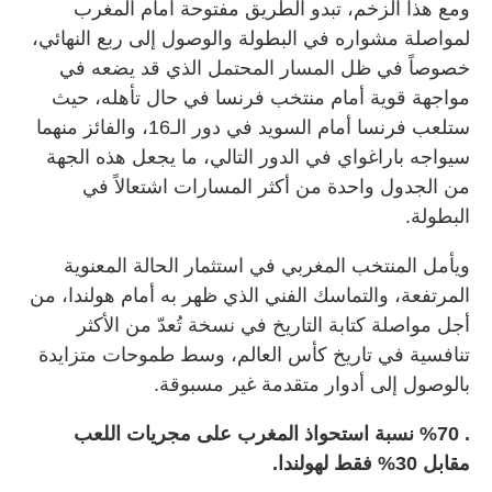
ومع هذا الزخم، تبدو الطريق مفتوحة أمام المغرب
لمواصلة مشواره في البطولة والوصول إلى ربع النهائي،
خصوصاً في ظل المسار المحتمل الذي قد يضعه في
مواجهة قوية أمام منتخب فرنسا في حال تأهله، حيث
ستلعب فرنسا أمام السويد في دور الـ16، والفائز منهما
سيواجه باراغواي في الدور التالي، ما يجعل هذه الجهة
من الجدول واحدة من أكثر المسارات اشتعالاً في
البطولة.
ويأمل المنتخب المغربي في استثمار الحالة المعنوية
المرتفعة، والتماسك الفني الذي ظهر به أمام هولندا، من
أجل مواصلة كتابة التاريخ في نسخة تُعدّ من الأكثر
تنافسية في تاريخ كأس العالم، وسط طموحات متزايدة
بالوصول إلى أدوار متقدمة غير مسبوقة.
. %70 نسبة استحواذ المغرب على مجريات اللعب
مقابل 30% فقط لهولندا.