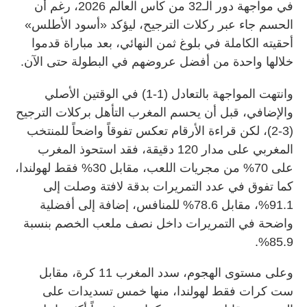
في مواجهة دور الـ32 من كأس العالم 2026، رغم أن
الحسم جاء عبر ركلات الترجيح، ليؤكد «أسود الأطلس»
أحقيته الكاملة في بلوغ ثمن النهائي، بعد مباراة قدموا
خلالها واحدة من أفضل عروضهم في البطولة حتى الآن.
وانتهت المواجهة بالتعادل (1-1) في الوقتين الأصلي
والإضافي، قبل أن يحسم المغرب التأهل بركلات الترجيح
(3-2)، لكن قراءة الأرقام تعكس تفوقاً واضحاً للمنتخب
المغربي على مدار 120 دقيقة، فقد استحوذ المغرب
على 70% من مجريات اللعب، مقابل 30% فقط لهولندا،
كما تفوق في عدد التمريرات بدقة لافتة وصلت إلى
91.1%، مقابل 78.6% للمنافس، إضافة إلى أفضلية
واضحة في التمريرات داخل نصف ملعب الخصم بنسبة
85.9%.
وعلى مستوى الهجوم، سدد المغرب 11 كرة، مقابل
ست كرات فقط لهولندا، منها خمس تسديدات على