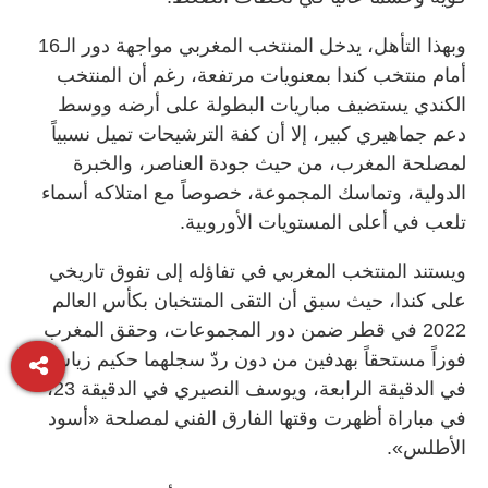
وبهذا التأهل، يدخل المنتخب المغربي مواجهة دور الـ16
أمام منتخب كندا بمعنويات مرتفعة، رغم أن المنتخب
الكندي يستضيف مباريات البطولة على أرضه ووسط
دعم جماهيري كبير، إلا أن كفة الترشيحات تميل نسبياً
لمصلحة المغرب، من حيث جودة العناصر، والخبرة
الدولية، وتماسك المجموعة، خصوصاً مع امتلاكه أسماء
تلعب في أعلى المستويات الأوروبية.
ويستند المنتخب المغربي في تفاؤله إلى تفوق تاريخي
على كندا، حيث سبق أن التقى المنتخبان بكأس العالم
2022 في قطر ضمن دور المجموعات، وحقق المغرب
فوزاً مستحقاً بهدفين من دون ردّ سجلهما حكيم زياش
في الدقيقة الرابعة، ويوسف النصيري في الدقيقة 23،
في مباراة أظهرت وقتها الفارق الفني لمصلحة «أسود
الأطلس».