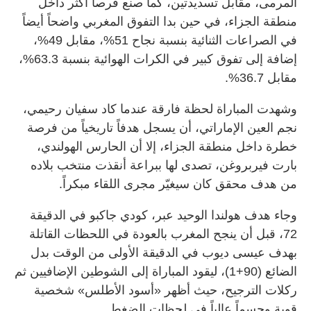
المرمى، مقابل تسديدتين، كما صنع فرصاً أكثر داخل
منطقة الجزاء، في حين بدا التفوق المغربي واضحاً أيضاً
في الصراعات الثنائية بنسبة نجاح 51%، مقابل 49%،
إضافة إلى تفوق كبير في الكرات الهوائية بنسبة 63.3%،
مقابل 36.7%.
وشهدت المباراة لحظة فارقة عندما كاد سفيان رحيمي،
نجم العين الإماراتي، أن يسجل هدفاً تاريخياً من فرصة
خطرة داخل منطقة الجزاء، إلا أن الحارس الهولندي،
بارت فيربروغن، تصدى لها ببراعة أنقذت منتخب بلاده
من هدف محقق كان سيغيّر مجرى اللقاء مبكراً.
وجاء هدف هولندا الوحيد عبر، كودي جاكبو في الدقيقة
72، قبل أن ينجح المغرب بالعودة في اللحظات القاتلة
بهدف عيسى ديوب في الدقيقة الأولى من الوقت بدل
الضائع (90+1)، ليقود المباراة إلى الشوطين الإضافيين ثم
ركلات الترجيح، حيث أظهر «أسود الأطلس» شخصية
قوية وحسماً عالياً في لحظات الضغط.