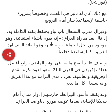
(فوز 5-0).
مع ذلك، كان له تأثير في اللعب، وخصوصاً بتمريرة
حاسمة لإسماعيلا سار أمام النرويج.
ولايزال مدرب السنغال باب تياو يحتفظ بثقته الكاملة به،
إذ قال بعد مباراة العراق: «إنه يقوم بأشياء استثنائية، وهو
موجود من أجل الجماعة، وله تأثير، وهو القائد الفني لهذا
الفريق، كما يساعدنا دفاعياً».
وأضاف «لقد أصبح مانيه، في يونيو الماضي، رابع أفضل
هداف إفريقي في القرن الـ21، وهو قدوة لكرة القدم
الإفريقية والعالمية. نعرف مدى التزامه مع هذا الفريق،
وأنه سيبذل كل ما لديه».
وقد يفتقد «أسود التيرانغا» حارسهم إدوار مندي أمام
بلجيكا للإصابة، بعدما عوّضه موري دياو ضد العراق.