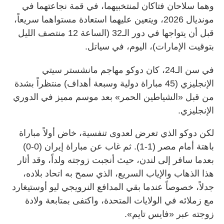
وهما سلاحان فتاكان لمنتخبيهما، في قمة نجاعتهما في
مونديال 2026، ويتعين عليهما استعادة مستواهما سريعاً،
قبل أن يتواجها في دور الـ32 (الساعة 12 منتصف الليل
بتوقيت الإمارات)، اليوم، في سياتل.
في سن الـ24، كان دوكو مهاجم مانشستر سيتي
الإنجليزي (45 مباراة دولية وسبعة أهداف) منتظراً بشدة
من قبل «الشياطين الحمر» بعد موسم مميز في الدوري
الإنجليزي.
لكن دوكو الذي تعرض لعدوى تنفسية، خاض أولاً مباراة
باهتة أمام مصر (1-1). ثم غاب عن مباراة إيران (0-0)
بعدما سافر إلى لندن، حيث أنجبت زوجته ولداً، وقد أثار
هذا الذهاب والإياب السريع، الذي سمح به اتحاد بلاده،
جدلاً، خصوصاً عندما بقي المدافع النرويجي ليو أوستيغارد
مع زملائه في الولايات المتحدة، واكتفى بمتابعة ولادة
زوجته عبر «فايس تايم».