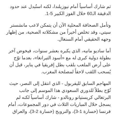
ثم شارك أساسياً أمام نيوزيلندا، لكنه استُبدل عند حدود
الدقيقة الـ60 خلال الفوز الكبير 5-1.
وتأمل الصحافة المحلية الآن أن يتمكن لاعب مانشستر
سيتي، وقد تخلص أخيراً من مشكلاته الصحية، من إظهار
وجهه الحقيقي أمام السنغال.
أما ساديو مانيه، الذي يكبره بعشر سنوات، فيخوض آخر
بطولة دولية كبرى له مع «أسود التيرانغا»، بعدما توّج
على أرض الملعب بلقب بطل إفريقيا في يناير، قبل أن
يُسحب اللقب لاحقاً لمصلحة المغرب.
المهاجم السابق لليفربول - الذي انتقل إلى النصر، حيث
تُوّج بطلاً للدوري السعودي هذا الموسم إلى جانب
البرتغالي كريستيانو رونالدو - شارك أساسياً لكنه لم
يسجل خلال المباريات الثلاث في دور المجموعات، أمام
فرنسا (خسارة 1-3)، والنرويج (خسارة 2-3)، والعراق