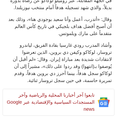
في الجهة المقابلة، عبّر روميلو لوكاكو عن رضاه بدوره
بديلاً، والذي شهد تسجيله هدفاً أمام منتخب نيوزيلندا.
وقال: «أتدرب، أعمل وأنا سعيد بوجودي هنا»، وذلك بعد
أن أصبح أفضل هداف بلجيكي في تاريخ كأس العالم
متقدماً على مارك ويلموتس.
وأشاد المدرب رودي غارسيا بقادة الفريق، لياندرو
تروسار، لوكاكو وكيفن دي بروين، الذين تعرضوا
لانتقادات شديدة بعد مباراة إيران. وقال: «لم أقبل أن
يُوصفوا بـ(انتهوا) وقد ردوا على ذلك»، مشيراً إلى أن
لوكاكو سجل هدفاً، بينما أحرز دي بروين هدفاً، وقدم
تمريرة حاسمة، في حين سجل تروسار ثنائية.
تابعوا آخر أخبارنا المحلية والرياضية وآخر
المستجدات السياسية والإقتصادية عبر Google
news