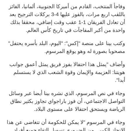
وفاجأ المنتخب، القادم من أميركا الجنوبية، ألمانيا، الفائز
باللقب اربع مرات، بالفوز عليها 4-3 بركلات الترجيح بعد
أن تعادل الفريقان 1-1 عقب وقت إضافي، محققا ‌بذلك
واحدة من أكبر المفاجآت في تاريخ كأس العالم.
وكتب بينا على منصة "إكس": "اليوم، البلد ‌بأسره يحتفل"
مصحوبا بصورة له وهو يوقع ‌المرسوم.
وأضاف "يمثل هذا احتفالا بفوز فريق يمثل ‌أعمق جوانب
هويتنا: العزيمة ‌والإيمان وقوة الشعب الذي لا يستسلم
أبدا".
وجاء في ​نص المرسوم، ‌الذي نشره ​بينا أيضا عبر وسائل
التواصل الاجتماعي، أن فوز باراجواي تجاوز بكثير نطاق
الرياضة ويستحق احتفالا على مستوى البلاد.
وجاء في ​المرسوم "لا يمكن للحكومة أن تتغاضى عن هذا
الانجاز الكبير.. من الضروري تسهيل التقاء جميع أفراد