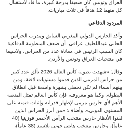
العراق وتونس كان ضعيفاً بدرجة كبيرة، ما قاد لاستقبال
كل منهما 12 هدفاً في ثلاث مباريات.
المردود الدفاعي
وأكد الحارس الدولي المغربي السابق ومدرب الحراس
الحالي عبداللطيف عراقي، أن ضعف المنظومة الدفاعية
كان السبب الرئيس في معاناة عدد من الحراس، ولاسيما
في منتخبات العراق وتونس والأردن.
وقال: «شهدت بطولة كأس العالم 2026 تألق عدد كبير
من حراس المرمى الذين قدموا مستويات لافتة، ومن
بينهم أسماء لم تكن تحظى بشهرة واسعة قبل انطلاق
البطولة. وكما هو معروف، فإن كأس العالم تمثل المنصة
الأهم لأي حارس مرمى لإظهار قدراته وإثبات قيمته على
المستوى الدولي». وأضاف: «من أبرز الحراس الذين
لفتوا الأنظار حارس منتخب الرأس الأخضر فوزينيا (40
عاماً)، وحارس منتخب هايتي جوني بلاسيد (38 عاماً)،