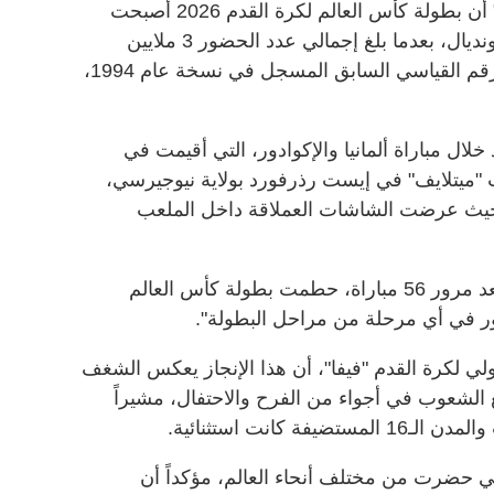
أعلن الاتحاد الدولي لكرة القدم "فيفا" أن بطولة كأس العالم لكرة القدم 2026 أصبحت
الأعلى حضوراً جماهيرياً في تاريخ المونديال، بعدما بلغ إجمالي عدد الحضور 3 ملايين
و605 آلاف و357 مشجعاً، متجاوزا الرقم القياسي السابق المسجل في نسخة عام 1994،
خلال مباراة ألمانيا والإكوادور، التي أقيمت في
"ميتلايف" في إيست رذرفورد بولاية نيوجيرسي،
، حيث عرضت الشاشات العملاقة داخل الملعب
وقال الفيفا عبر موقعه الإلكتروني: "بعد مرور 56 مباراة، حطمت بطولة كأس العالم
لدولي لكرة القدم "فيفا"، أن هذا الإنجاز يعكس الشغف
 الشعوب في أجواء من الفرح والاحتفال، مشيراً
 كانت استثنائية.
لتي حضرت من مختلف أنحاء العالم، مؤكداً أن