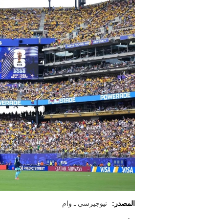
المصدر:
نيوجيرسي ـ وام