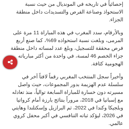
إحصائياً في تاريخه في المونديال من حيث نسبة
الاستحواذ وصناعة الفرص والتسديدات داخل منطقة
الجزاء.
وبالأرقام، سدد المغرب في هذه المباراة 11 مرة على
المرمى، وبلغت نسبة استحواذه 69%، كما صنع أربع
فرص محققة للتسجيل، وبلغ عدد لمساته داخل منطقة
جزاء الخصم 46 لمسة، في واحدة من أكثر مبارياته
الهجومية كثافة.
وأخيراً سجل المنتخب المغربي رقماً لافتاً آخر في
سلسلة عدم الهزيمة بدور المجموعات، حيث واصل
مسيرته دون خسارة للمباراة السابعة توالياً، منذ تعادله
مع إسبانيا في 2018، مروراً بنتائج بارزة أمام كرواتيا
وبلجيكا وكندا في 2022، ثم البرازيل وإسكتلندا وهايتي
في 2026، ليؤكد ثباته التنافسي في أكبر محفل كروي
عالمي.