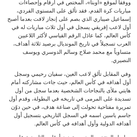
ووفقاً لموقع «أوبتا»، المختص في أرقام وإحصاءات
مباريات كرة القدم، فقد تألق على المستوى الفردي،
إسماعيل صيباري الذي بصم على إنجاز لافت بعدما أصبح
أول لاعب إفريقي يسجل في أول ثلاث مباريات له في
كأس العالم، كما عادَل الرقم القياسي لأكثر اللاعبين
العرب تسجيلاً في تاريخ المونديال برصيد ثلاثة أهداف،
متساوياً مع محمد صلاح وسالم الدوسري ويوسف
النصيري.
وفي المقابل تألق لاعب العين، سفيان رحيمي وسجل
أول أهدافه في كأس العالم، حيث جاءت مشاركته أمام
هايتي ملأى بالنجاحات الشخصية بعدما سجل من أول
تسديدة على المرمى في تاريخه في البطولة، وقدم أول
تمريرة مفتاحية تحولت إلى صناعة هدف، في حين دوّن
جاسم ياسين اسمه في السجل التاريخي بتسجيل أول
أهدافه الدولية وأول أهدافه في كأس العالم.