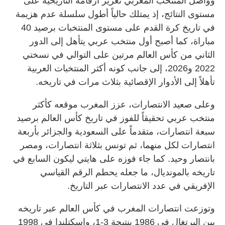
وواصل المنتخب المغربي تعزيز أرقامه التاريخية على
مستوى النتائج، إذ يمتلك حالياً أطول سلسلة عدم هزيمة
في تاريخ كرة القدم على مستوى المنتخبات برصيد 40
مباراة، كما أصبح أول منتخب عربي يتأهل إلى الدور
الثاني من كأس العالم مرتين على التوالي في نسختي
2022 و2026، إلى جانب كونه أكثر المنتخبات العربية
تأهلاً إلى الأدوار الإقصائية بثلاث مرات في تاريخه.
وعلى صعيد الانتصارات، عزز المغرب موقعه كأكثر
منتخب عربي تحقيقاً للفوز في تاريخ كأس العالم برصيد
سبعة انتصارات، متقدماً على السعودية والجزائر بأربعة
انتصارات لكل منهما، ثم تونس بثلاثة انتصارات، ومصر
بانتصار وحيد. كما جاء فوزه على هايتي ليكون السابع في
تاريخه بالمونديال، ما جعله يحطم الرقم القياسي
الإفريقي في عدد الانتصارات عبر التاريخ.
وتوزعت انتصارات المغرب في كأس العالم عبر تاريخه
بين البرتغال في 1986 بنتيجة 3-1، وإسكتلندا في 1998