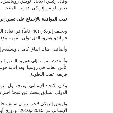
وقال رئيس الاتحاد، لويس روبياليس،
تعيين لويس إنريكي لتدريب المنتخب ف
تمت الموافقة بالإجماع على تعيين إنري
ويخلف إنريكي (48 عاماً)
فرناندو هييرو، الذي تولى المهمة مؤقت
وأضاف «هناك اتفاق كامل، وسيقدم إلى
وأسندت المهمة إلى هييرو، المدير ال
كأس العالم في روسيا، بعد إقالة جولن
فريقه عقب البطولة.
وكان الاتحاد الإسباني أوضح، أول من
الدولي السابق يبحث عن «تحدٍّ احترا