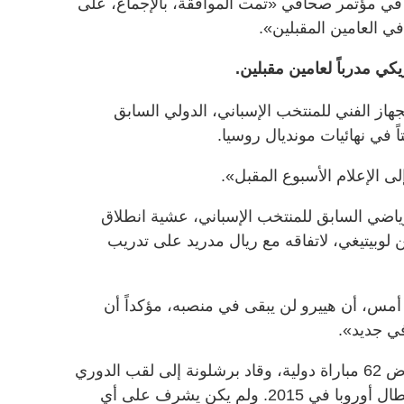
 في مؤتمر صحافي «تمت الموافقة، بالإجماع، على
ي العامين المقبلين».
كي مدرباً لعامين مقبلين.
 في قيادة الجهاز الفني للمنتخب الإسباني، الدولي السابق
اً في نهائيات مونديال روسيا.
 الإعلام الأسبوع المقبل».
رياضي السابق للمنتخب الإسباني، عشية انطلاق
 لوبيتيغي، لاتفاقه مع ريال مدريد على تدريب
 أمس، أن هييرو لن يبقى في منصبه، مؤكداً أن
في جديد».
ولويس إنريكي لاعب دولي سابق، خاض 62 مباراة دولية، وقاد برشلونة إلى لقب الدوري
الإسباني في 2015 و2016، ودوري أبطال أوروبا في 2015. ولم يكن يشرف على أي