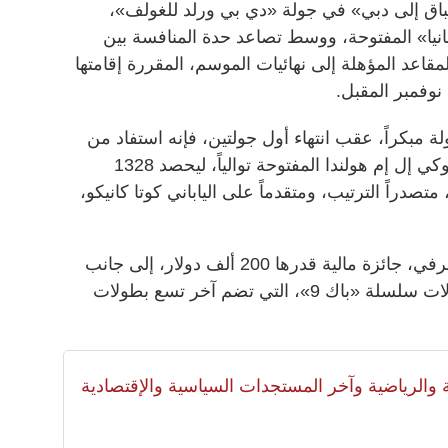
ق إلى دبي» في جولة «دي بي ورلد للغولف»،
مانيا» المفتوحة، ووسط تصاعد حدة المنافسة بين
مقاعد المؤهلة إلى نهائيات الموسم، المقررة إقامتها
نوفمبر المقبل.
 مبكراً، عقب انتهاء أول جولتين، فإنه استفاد من
فوزه بلقبي بطولتي إيطاليا المفتوحة وكي إل إم هولندا المفتوحة توالياً، ليحصد 1328
صدراً الترتيب، ومتقدماً على الياباني كوتا كانيكو،
وحصد تشاكارا، بفضل هذا اللقب الشرفي، جائزة مالية قدرها 200 ألف دولار، إلى جانب
ضمان مقعد للمشاركة في جميع بطولات سلسلة «باك 9»، التي تضم آخر تسع بطولات
لية والرياضية وآخر المستجدات السياسية والإقتصادية