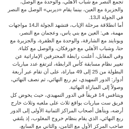
تجمع النصر مع شباب الأهلي، والوحدة مع الوصل،
والجزيرة مع العين، بينما يقام «ديربي» الوصل مع النصر
في الجولة الـ13.
أما انطلاقة مرحلة الإياب، فتشهد الجولة الـ14 مواجهات
مهمة، هي: العين مع بني ياس، وعجمان مع النصر،
ويونايتد مع الشارقة، والوحدة مع الظفرة، والجزيرة مع
حتا، وشباب الأهلي مع خورفكان، والوصل مع كلباء.
وفي المقابل، أعلنت رابطة المحترفين الإماراتية عن
تغيير نظام مسابقة كأس الرابطة، لترتفع عدد مباريات
البطولة من 25 إلى 49 مباراة، على أن تقام عبر أربعة
أدوار: الدور التمهيدي، ثم ربع النهائي، ثم نصف النهائي،
وصولاً إلى المباراة النهائية.
ويتنافس 14 فريقاً في الدور التمهيدي، حيث يخوض كل
فريق ست مباريات بواقع ثلاث على ملعبه وثلاث خارج
أرضه، ويتأهل أصحاب المراكز الثمانية الأولى إلى الدور
ربع النهائي، الذي يقام بنظام خروج المغلوب، إذ يلتقي
صاحب المركز الأول مع الثامن، والثاني مع السابع،