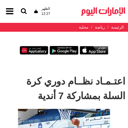
الظهر
12:27
الرئيسة
رياضة
محلية
اعتـمـاد نظــام دوري كرة
السلة بمشاركة 7 أندية