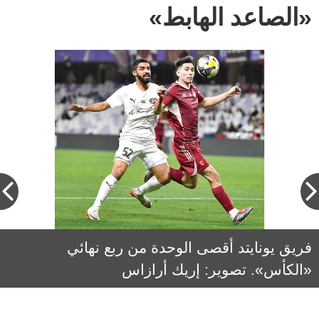
«الصاعد الهابط»
فريق يونايتد أقصى الوحدة من ربع نهائي
إيلي سابيانو: نادي يونايتد يعمل على ترسيخ هويته،
«الكأس». تصوير: إريك أرازاس
وتعزيز ارتباطه بالمجتمع المحلي والعائلات
والجماهير الشابة، خلال السنوات المقبلة.