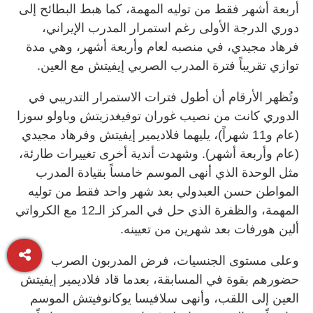
أربعة أشهر فقط من توليه المهمة، كما هبط البطائح إلى
دوري الدرجة الأولى رغم استمرار المدرب الإيراني،
فرهاد مجيدي، في منصبه لعام وأربعة أشهر، وهي مدة
توازي تقريباً فترة المدرب الصربي إيفيتش مع العين.
وتُظهر الأرقام أن أطول فترات الاستمرار التدريبي في
الدوري كانت من نصيب غوران توفيغدزيتش وباولو سوزا
(عام و11 شهراً)، يليهما فلاديمير إيفيتش وفرهاد مجيدي
(عام وأربعة أشهر). وشهدت أندية أخرى تغييرات طارئة،
مثل الوحدة الذي أنهى الموسم خامساً بقيادة المدرب
المواطن حسن العبدولي بعد شهر واحد فقط من توليه
المهمة، والظفرة الذي حل في المركز الـ12 مع الكرواتي
ألين هورفات بعد شهرين من تعيينه.
وعلى مستوى الجنسيات، فرض المدربون الصرب
حضورهم بقوة في المسابقة، بعدما قاد فلاديمير إيفيتش
العين إلى اللقب، وأنهى سلافيسا يوكانوفيتش الموسم