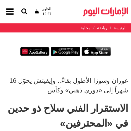
الظهر
12:27
الرئيسة
رياضة
محلية
غوران وسوزا الأطول بقاءً.. وإيفيتش يحوّل 16
شهراً إلى «دوري ذهبي» وكأس
الاستقرار الفني سلاح ذو حدين
في «المحترفين»