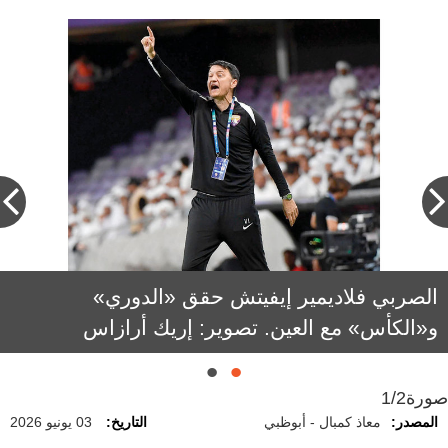
الصربي فلاديمير إيفيتش حقق «الدوري»
باولو سوزا مستمر مع شباب الأهلي للموسم
الثالث. تصوير: باتريك كاستيلو
و«الكأس» مع العين. تصوير: إريك أرازاس
صورة
1/2
المصدر:
معاذ كمبال - أبوظبي
التاريخ:
03 يونيو 2026