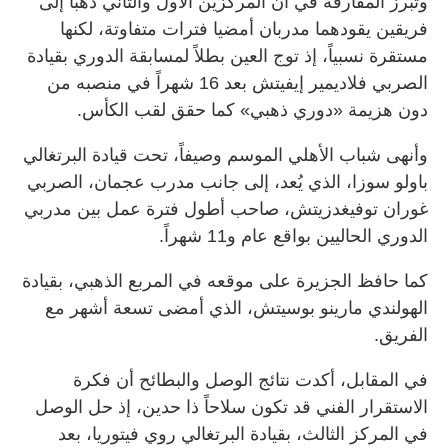
وتبرز المفارقة في أن المركزين الأول والثاني ذهبا إلى
فريقين يقودهما مدربان أمضيا فترات متفاوتة، لكنها
مستقرة نسبياً، إذ توج العين بطلاً لمسابقة الدوري بقيادة
الصربي فلاديمير إيفيتش بعد 16 شهراً في منصبه من
دون هزيمة «دوري ذهبي» كما حقق لقب الكأس.
وأنهى شباب الأهلي الموسم وصيفاً، تحت قيادة البرتغالي
باولو سوزا، الذي يُعد، إلى جانب مدرب عجمان، الصربي
غوران توفيغدزيتش، صاحب أطول فترة عمل بين مدربي
الدوري الحاليين بواقع عام و11 شهراً.
كما حافظ الجزيرة على موقعه في المربع الذهبي، بقيادة
الهولندي مارينو بوسيتش، الذي أمضى تسعة أشهر مع
الفريق.
في المقابل، أكدت نتائج الوصل والبطائح أن فكرة
الاستقرار الفني قد تكون سلاحاً ذا حدين، إذ حل الوصل
في المركز الثالث، بقيادة البرتغالي روي فيتوريا، بعد