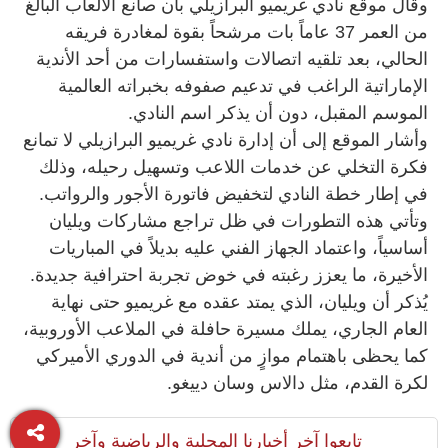
وقال موقع نادي غريميو البرازيلي بأن صانع الألعاب البالغ
من العمر 37 عاماً بات مرشحاً بقوة لمغادرة فريقه
الحالي، بعد تلقيه اتصالات واستفسارات من أحد الأندية
الإماراتية الراغب في تدعيم صفوفه بخبراته العالمية
الموسم المقبل، دون أن يذكر اسم النادي.
وأشار الموقع إلى أن إدارة نادي غريميو البرازيلي لا تمانع
فكرة التخلي عن خدمات اللاعب وتسهيل رحيله، وذلك
في إطار خطة النادي لتخفيض فاتورة الأجور والرواتب.
وتأتي هذه التطورات في ظل تراجع مشاركات ويليان
أساسياً، واعتماد الجهاز الفني عليه بديلاً في المباريات
الأخيرة، ما يعزز رغبته في خوض تجربة احترافية جديدة.
يُذكر أن ويليان، الذي يمتد عقده مع غريميو حتى نهاية
العام الجاري، يملك مسيرة حافلة في الملاعب الأوروبية،
كما يحظى باهتمام موازٍ من أندية في الدوري الأميركي
لكرة القدم، مثل دالاس وسان دييغو.
تابعوا آخر أخبارنا المحلية والرياضية وآخر