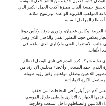
ات في نادي الوصل كتابة فصول جديدة من التألق خلال الموسم
بعدما نجح في تحقيق خمسة ألقاب مميزة أكدت العمل الكبير الذي
ناعة المواهب الكروية الواعدة، وترسيخ مكانة
اً بقطاع المراحل السنية.
بة العربية، وكأس عجمان، ودوري دوفا، وكأس دوفا،
إنجاز يعكس حجم التطور الفني والذهني الذي وصل
لى جانب الاستقرار الفني والإداري الذي ساهم في
 الألقاب.
 الذي توليه شركة كرة القدم في نادي الوصل لقطاع
رة القدم أحمد الطنيجي وأعضاء مجلس الإدارة، من
 تطوير اللاعبين وصقل مواهبهم وفق رؤية طويلة
ستقبل الكرة الإماراتية.
لي آدم دوراً بارزاً في النجاحات التي حققها
ي قدمها الجهازان الإداري والطبي طوال الموسم،
 اللاعبين وانضباطهم داخل الملعب وخارجه.