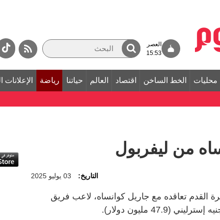
العصر
15:53
محليات
الخط الساخن
اقتصاد
العالم
حياتنا
رياضة
الإعلانات ا
اه من ليفربول
التاريخ:
03 يوليو 2025
كرة القدم تعاقده مع جاريل كوانساه، لاعب فريق