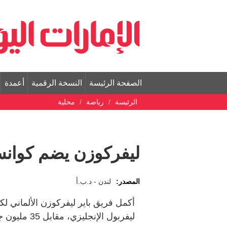
الصفحة الرئيسة
النسخة الرقمية
أعمدة
الرئيسة
رياضة
محلية
ليفركوزن يضم كوانس
المصدر:
لندن - د.ب.أ
أكمل فريق باير ليفركوزن الألماني ل
ليفربول الإنجليزي، مقابل 35 مليون جنيه إسترليني (47.9 مليون دولار).