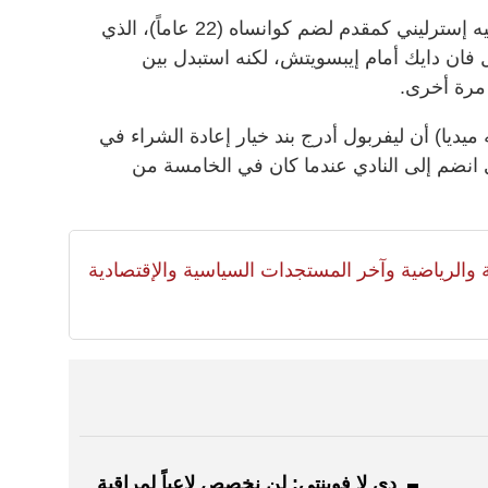
وسيدفع الفريق الألماني 30 مليون جنيه إسترليني كمقدم لضم كوانساه (22 عاماً)، الذي
فان دايك أمام إيبسويتش، لكنه استبدل بين
مرة أخرى.
ه ميديا) أن ليفربول أدرج بند خيار إعادة الشراء في
ي انضم إلى النادي عندما كان في الخامسة من
لية والرياضية وآخر المستجدات السياسية والإقتصادية
دي لا فوينتي: لن نخصص لاعباً لمراقبة