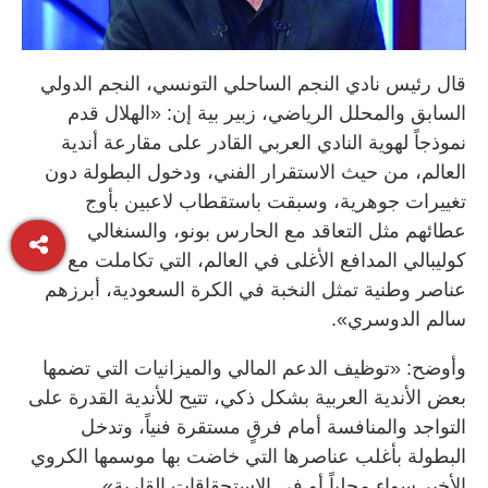
قال رئيس نادي النجم الساحلي التونسي، النجم الدولي
السابق والمحلل الرياضي، زبير بية إن: «الهلال قدم
نموذجاً لهوية النادي العربي القادر على مقارعة أندية
العالم، من حيث الاستقرار الفني، ودخول البطولة دون
تغييرات جوهرية، وسبقت باستقطاب لاعبين بأوج
عطائهم مثل التعاقد مع الحارس بونو، والسنغالي
كوليبالي المدافع الأغلى في العالم، التي تكاملت مع
عناصر وطنية تمثل النخبة في الكرة السعودية، أبرزهم
سالم الدوسري».
وأوضح: «توظيف الدعم المالي والميزانيات التي تضمها
بعض الأندية العربية بشكل ذكي، تتيح للأندية القدرة على
التواجد والمنافسة أمام فرقٍ مستقرة فنياً، وتدخل
البطولة بأغلب عناصرها التي خاضت بها موسمها الكروي
الأخير سواء محلياً أو في الاستحقاقات القارية».