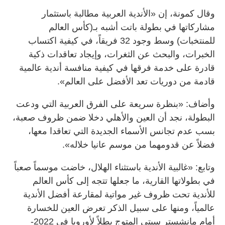
وقال كمونة، إن «الأندية العربية مطالبة باستثمار
مشاركاتها في بطولة باتت أشبه بـ(كأس العالم
للمنتخبات) وسط وجود 32 فريقاً، في كيفية اكتساب
الخبرات، والبحث عن الثغرات، وإيجاد تعاقدات ذكية
قادرة على خدمة فرقها في كيفية منافسة أندية عالمية
قادمة من دوريات تعد الأفضل على العالم».
وأضاف: «بنظرة سريعة على الفرق العربية التي ودعت
البطولة، نجد أن العين والأهلي دخلا ضمن ظروف صعبة،
بسب عدم تجانس الأسماء الجديدة التي تعاقدا معها،
فضلاً عن قدومهما من موسم عانيا خلاله».
وتابع: «غالبية الأندية باستثناء الهلال، خاضت موسماً صعباً
في بطولاتها القارية، ما جعلها تتجه إلى كأس العالم
للأندية تحت ظروف غير مواتية لمقارعة أفضل الأندية
عالمياً، ومنها على سبيل الذكر تعرض العين للخسارة
أمام مانشستر سيتي المتوج بطلاً لأوروبا في 2022-