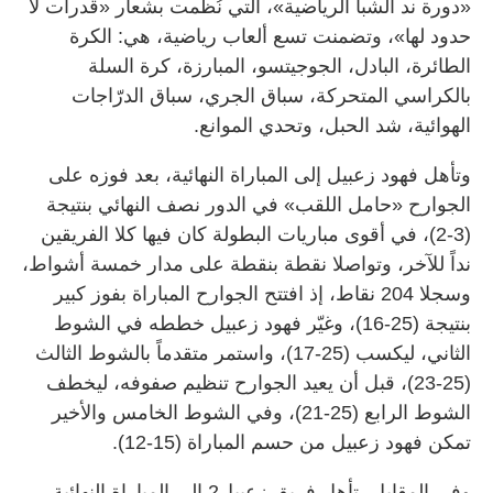
«دورة ند الشبا الرياضية»، التي نُظمت بشعار «قدرات لا
حدود لها»، وتضمنت تسع ألعاب رياضية، هي: الكرة
الطائرة، البادل، الجوجيتسو، المبارزة، كرة السلة
بالكراسي المتحركة، سباق الجري، سباق الدرّاجات
الهوائية، شد الحبل، وتحدي الموانع.
وتأهل فهود زعبيل إلى المباراة النهائية، بعد فوزه على
الجوارح «حامل اللقب» في الدور نصف النهائي بنتيجة
(3-2)، في أقوى مباريات البطولة كان فيها كلا الفريقين
نداً للآخر، وتواصلا نقطة بنقطة على مدار خمسة أشواط،
وسجلا 204 نقاط، إذ افتتح الجوارح المباراة بفوز كبير
بنتيجة (25-16)، وغيّر فهود زعبيل خططه في الشوط
الثاني، ليكسب (25-17)، واستمر متقدماً بالشوط الثالث
(25-23)، قبل أن يعيد الجوارح تنظيم صفوفه، ليخطف
الشوط الرابع (25-21)، وفي الشوط الخامس والأخير
تمكن فهود زعبيل من حسم المباراة (15-12).
وفي المقابل، تأهل فريق زعبيل2 إلى المباراة النهائية،