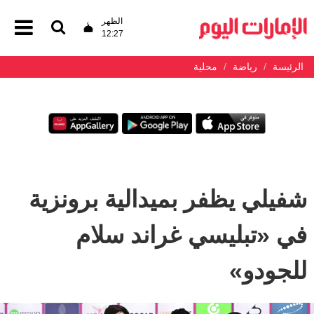
الظهر
12:27
الرئيسة
رياضة
محلية
شفيلي يظفر بميدالية برونزية
في «تبليسي غراند سلام
للجودو»