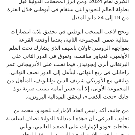
الكبرى لعام 2024، ومن أبرز المحطات الدولية قبل
بطولة العالم للجودو التي ستقام في أبوظبي خلال الفترة
من 19 إلى 24 مايو المقبل.
ونجح لاعب المنتخب الوطني في تحقيق ثلاثة انتصارات
متتالية ضمن المجموعة الثانية، بعدما أوقعته القرعة
بمواجهة الروسي تاولان باسيف الذي يشارك تحت العلم
الأولمبي، فتجاوز منافسه، وتفوق في الدور الثاني على
البرتغالي أنري إيجوتيدز، فيما تغلب على الأذربيجاني عمر
راجابلي في ربع النهائي، ليتأهل إلى الدور نصف النهائي،
ويلتقي مع الأوزبكي شريف الدين بولتابويف، المتأهل من
المجموعة الأولى، إلا أنه خسر أمامه بسبب ضربة يوك
جايك «تحت الكعب»، ليحقق الميدالية البرونزية.
من جانبه، أكد رئيس اتحاد الإمارات للجودو، محمد بن
ثعلوب الدرعي، أن «هذه الميدالية الدولية تضاف لسلسلة
نجاحات جودو الإمارات على الصعيد العالمي، وتأتي
ترجمة للخطة الاستراتيجية التي يعمل وفقها اتحاد