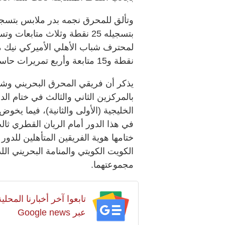
بتسجيله 25 نقطة وثلاث متابع
نقطة و15 متابعة وأربع تمريرات حاسمة.
يذكر أن فريقي المحرق البحريني وشباب
بالمركزين الثاني والثالث في ختام ا
الخليجية (الأولى والثانية)، فيما يخو
في هذا الدور أمام الريان القطري ث
ختامها هوية الفريقين المتأهلين للدو
الكويت الكويتي والمنامة البحريني ال
مجموعتهما.
تابعوا آخر أخبارنا المح
عبر Google news