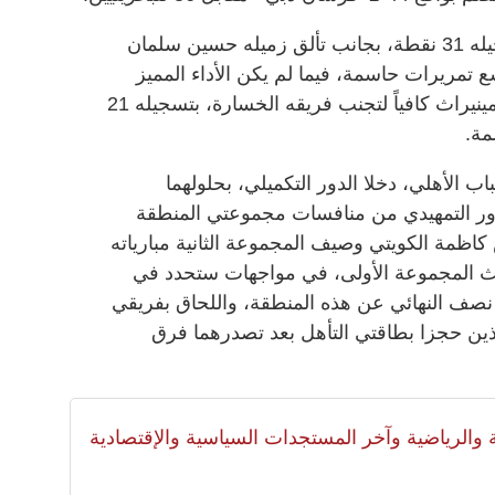
وتألق للمحرق نجمه بدر ملابس بتسجيله 31 نقطة، بجانب تألق زميله حسين سلمان
ات وتسع تمريرات حاسمة، فيما لم يكن الأداء المميز
لمحترف شباب الأهلي الأميركي نيك مينيراث كافياً لتجنب فريقه الخسارة، بتسجيله 21
 الأهلي، دخلا الدور التكميلي، بحلولهما
لدور التمهيدي من منافسات مجموعتي المنطقة
ض كاظمة الكويتي وصيف المجموعة الثانية مبارياته
الث المجموعة الأولى، في مواجهات ستحدد في
ر نصف النهائي عن هذه المنطقة، واللحاق بفريقي
لذين حجزا بطاقتي التأهل بعد تصدرهما فرق
لية والرياضية وآخر المستجدات السياسية والإقتصادية