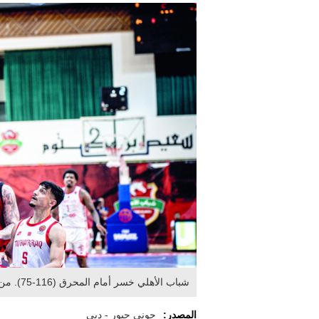
شباب الأهلي خسر أمام المحرق (116-75). من المصدر
المصدر:
جوني جبور - دبي