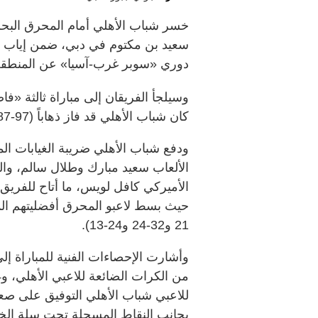
سعيد بن مكتوم في دبي، ضمن إياب ال
دوري «سوبر غرب-آسيا» عن المنطقة 
كان شباب الأهلي قد فاز ذهاباً (97-87).
ودفع شباب الأهلي ضريبة الغيابات ا
الألعاب سعيد مبارك وطلال سالم، وا
الأميركي كافل لويس، ما أتاح للفريق ا
21 و32-24 و24-13).
بجانب النقاط المسجلة تحت سلة الخصم بواقع 44 لـ«فرسان دبي» مقا