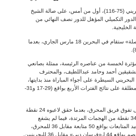
خسر شباب الأهلي أمام المحرق البحريني (75-116)، أول من أمس، على صالة الشيخ
دور التكميلي المؤهل للدور نصف النهائي من
الخليجية.
وسيلجأ الفريقان إلى مباراة ثالثة «فاصلة» ستقام في البحرين 18 مارس الجاري، بعدما
لمؤثرة لخمسة من عناصره الرئيسة، ممثلة بصانعي
لشقيقين أحمد وحامد عبداللطيف، والمحترف
لبحريني السيطرة على أجواء المباراة منذ بدايتها،
حيث بسط لاعبو المحرق أفضليتهم المطلقة على نتائج الفترات الأربع بواقع (29-17 و31-
وأشارت الإحصاءات الفنية للمباراة إلى تفوق فريق المحرق، بعدما حقق لاعبوه 24 نقطة
من الكرات الضائعة للاعبي الأهلي، و34 نقطة من الهجمات المرتدة، فيما لم يشفع
للاعبي شباب الأهلي التوفيق على صعيد المتابعات بواقع 50 متابعة مقابل 36 للمحرق،
بل 36 للبحرينيين.