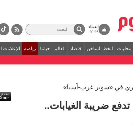
العشاء
20:25
محليات
الخط الساخن
اقتصاد
العالم
حياتنا
رياضة
الإعلانات ا
دفع ضريبة الغيابات..